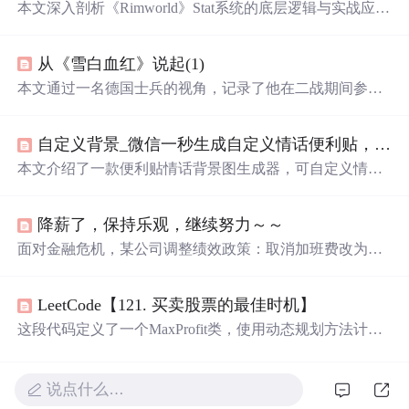
本文深入剖析《Rimworld》Stat系统的底层逻辑与实战应
用，涵盖Stat构成（基础值、健康修正、装备加成等）、非
线性阈值效应（如射击精度、
心情
崩溃线）、核心生存类S
从《雪白血红》说起(1)
tat（护甲、伤口愈合、操作速度）、隐藏类Stat（意识、血
滤、精神敏感度）及优化策略（角色定位、环境Buff、仿
本文通过一名德国士兵的视角，记录了他在二战期间参与
生体应用）。强调Stat是驱动游戏模拟的核心机制，理解其
斯大林格勒保卫战的经历。详细描述了极端
天气
下的生存
计算模型与交互关系是实现高效殖民地管理的关键。
状况、苏联军队的作战方式以及战争中的人性和道德问
自定义背景_微信一秒生成自定义情话便利贴，做朋友圈背景图超级赞！！
题。
本文介绍了一款便利贴情话背景图生成器，可自定义情话
并选择8种风格，助你轻松更换微信朋友圈背景，分享20句
甜蜜情话供你选择。
降薪了，保持乐观，继续努力～～
面对金融危机，某公司调整绩效政策：取消加班费改为项
目奖金，并调整绩效工资计算方式。旨在通过改变激励机
制，提高员工的工作效率。
LeetCode【121. 买卖股票的最佳时机】
这段代码定义了一个MaxProfit类，使用动态规划方法计算
在给定股票价格数组中，通过选择一个买入日和一个卖出
日获得的最大利润。实例展示了如何计算两个不同情况下
的最大利润。
说点什么…