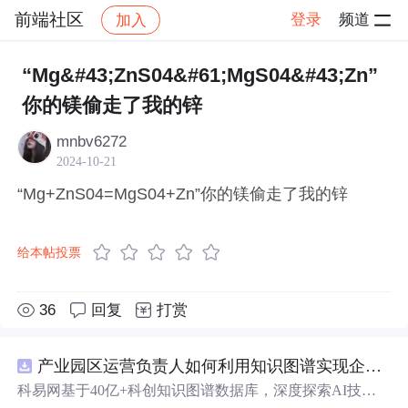
前端社区
登录
频道
加入
帖子详情
社区
前端社区
感慨
“Mg&#43;ZnS04&#61;MgS04&#43;Zn”
你的镁偷走了我的锌
mnbv6272
2024-10-21
“Mg+ZnS04=MgS04+Zn”你的镁偷走了我的锌
给本帖投票
36
回复
打赏
产业园区运营负责人如何利用知识图谱实现企业精准对接与协同？.docx
科易网基于40亿+科创知识图谱数据库，深度探索AI技术