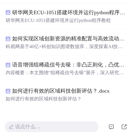
在技术转移、成果转化、技术经纪、知识产权、产业创
新、科技招商等垂直领域的多样化应用场景，研究科技创
研华网关ECU-1051搭建环境并运行python程序教程
新领域的AI+数智化解决方案，推动科技创新与产业创新
智能化发展。
研华网关ECU-1051搭建环境并运行python程序教程
如何实现区域创新资源的精准配置与高效流动？.docx
科易网基于40亿+科创知识图谱数据库，深度探索AI技术
在技术转移、成果转化、技术经纪、知识产权、产业创
新、科技招商等垂直领域的多样化应用场景，研究科技创
语音增强组稀疏信号去噪：非凸正则化，凸优化研究（Matlab代码实现）
新领域的AI+数智化解决方案，推动科技创新与产业创新
智能化发展。
内容概要：本文围绕“组稀疏信号去噪”展开，深入研究了
基于非凸正则化与凸优化的信号处理方法，并提供了完整
的Matlab代码实现。文章系统阐述了如何通过引入非凸正
如何进行有效的区域科技创新评估？.docx
则项克服传统稀疏恢复方法的局限性，从而在语音增强等
实际应用中实现更优的去噪性能。研究采用组稀疏建模范
如何进行有效的区域科技创新评估？
式，将信号按子带或时频块进行分组，以更好地保留信号
的结构性特征。文中详细构建了相应的数学模型，将原始
优化问题转化为可通过凸优化技术求解的形式，并设计了
高效的求解算法。通过全面的仿真实验，验证了该方法在
说点什么…
提升信噪比和改善语音主观质量方面的显著优势，尤其在