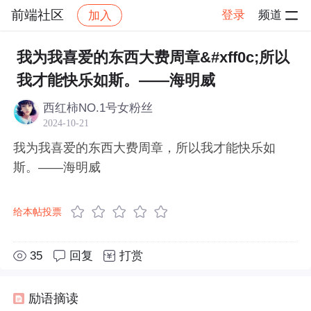
前端社区
登录
频道
加入
帖子详情
社区
前端社区
感慨
我为我喜爱的东西大费周章&#xff0c;所以
我才能快乐如斯。——海明威
西红柿NO.1号女粉丝
2024-10-21
我为我喜爱的东西大费周章，所以我才能快乐如
斯。——海明威
给本帖投票
35
回复
打赏
励语摘读