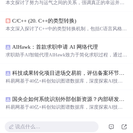
本文探讨了努力与运气之间的关系，强调真正的幸运并非
偶然，而是源于坚持不懈的努力和准备。文章指出，人们
往往忽视了自身的态度和选择对于改变命运的重要性，通
C/C++ (20. C++的类型转换)
过具体例子说明了如何通过积极的生活态度和不懈的努力
来创造自己的好运。
本文深入探讨了C++中的类型转换机制，包括C语言风格的
类型转换、C++新增的四种类型转换操作符（static_cast、re
interpret_cast、const_cast、dynamic_cast）以及explicit关键字
AIHawk：首款求职申请 AI 网络代理
的使用。对比了C和C++类型转换的不同，强调了类型转换
的可视性和安全性。
求职助手AI智能代理AIHawk致力于简化求职过程，通过自
动化职位申请流程。借助人工智能，它能够帮助用户以定
制化的方式申请多个职位。
科技成果转化项目进场交易前，评估备案环节需要准备哪些材料？.docx
科易网基于40亿+科创知识图谱数据库，深度探索AI技术
在技术转移、成果转化、技术经纪、知识产权、产业创
新、科技招商等垂直领域的多样化应用场景，研究科技创
国央企如何系统识别外部创新资源？内部研发体系完善，但对外部高校、中小科技企业技术能力缺乏动态认知。.docx
新领域的AI+数智化解决方案，推动科技创新与产业创新
智能化发展。
科易网基于40亿+科创知识图谱数据库，深度探索AI技术
在技术转移、成果转化、技术经纪、知识产权、产业创
新、科技招商等垂直领域的多样化应用场景，研究科技创
新领域的AI+数智化解决方案，推动科技创新与产业创新
说点什么…
智能化发展。