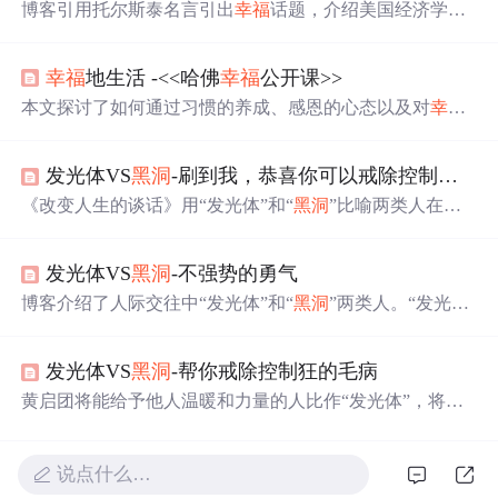
博客引用托尔斯泰名言引出
幸福
话题，介绍美国经济学家
保罗·萨缪尔森的
幸福
公式：
幸福
=效用/期望值。指出效用
是生活中带来正面感受的事物，而
幸福
感受期望值影响，
幸福
地生活 -<<哈佛
幸福
公开课>>
期望值越高，感知到的
幸福
越少。
本文探讨了如何通过习惯的养成、感恩的心态以及对
幸福
的深入理解，来提升生活品质和实现
幸福
。从30天习惯固
定、感恩日记、完型填空练习，到制定学习计划、面对困
发光体VS
黑洞
-刷到我，恭喜你可以戒除控制狂的毛病
难时期的反思，再到MPS模式寻找
幸福
工作，每一部分都
旨在帮助读者找到通往
幸福
的路径。
《改变人生的谈话》用“发光体”和“
黑洞
”比喻两类人在社
交中的能量影响。“发光体”给予正能量，让人温暖、有力
量和
幸福
感；“
黑洞
”吸取能量，使人无力、疲惫。提醒我
发光体VS
黑洞
-不强势的勇气
们要成为“发光体”，处理好人际关系。
博客介绍了人际交往中“发光体”和“
黑洞
”两类人。“发光
体”充满正能量，能感染他人；“
黑洞
”则
会
吞噬周围人的能
量和热情。提醒人们选择与正能量的人相处，自己也要努
发光体VS
黑洞
-帮你戒除控制狂的毛病
力成为“发光体”，共创美好世界。
黄启团将能给予他人温暖和力量的人比作“发光体”，将吞
噬他人能量的人比作“
黑洞
”。这一类比揭示人际交往极端
情况，提醒我们反思自身角色，要修炼内心成“发光体”，
控制情绪避免成“
黑洞
”。
说点什么…