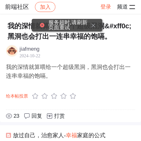
前端社区
登录
频道
加入
帖子详情
社区
前端社区
感慨
服务超时,请刷新
我的深情就算喂给一个超级黑洞&#xff0c;
页面重试
黑洞也会打出一连串幸福的饱嗝。
jiafmeng
2024-10-22
我的深情就算喂给一个超级黑洞，黑洞也会打出一
连串幸福的饱嗝。
给本帖投票
23
回复
打赏
放过自己，治愈家人-
幸福
家庭的公式