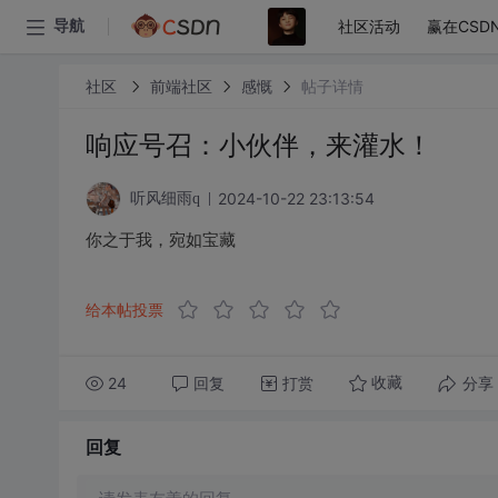
社区活动
赢在CSD
导航
社区
前端社区
感慨
帖子详情
响应号召：小伙伴，来灌水！
2024-10-22 23:13:54
听风细雨q
你之于我，宛如宝藏
给本帖投票
24
回复
打赏
分享
收藏
回复