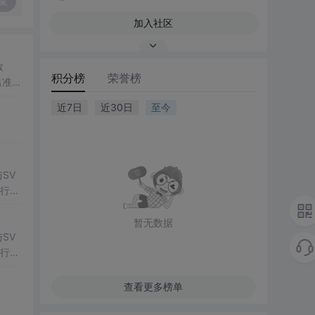
复
加入社区
数
积分榜
荣誉榜
出准确
常方
近7日
近30日
至今
SV
行np
项目
暂无数据
SV
行np
项目
查看更多榜单