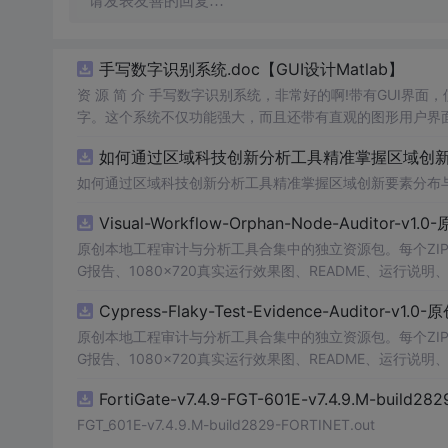
请发表友善的回复…
手写数字识别系统.doc【GUI设计Matlab】
资 源 简 介 手写数字识别系统，非常好的啊!带有GUI界面
字。这个系统不仅功能强大，而且还带有直观的图形用户界面
的识别结果。这个系统可以在各种场景中使用，无论是学校
如何通过区域科技创新分析工具精准掌握区域创新要
便和实用的工具，你一定会喜欢它的！
如何通过区域科技创新分析工具精准掌握区域创新要素分布
Visual-Workflow-Orphan-Node-Auditor-v1
原创本地工程审计与分析工具合集中的独立资源包。每个ZIP
G报告、1080×720真实运行效果图、README、运行说明、功
m test验证算法，执行npm run report生成报
Cypress-Flaky-Test-Evidence-Auditor-v1
源码、Logo、官方截图、论文、生产日志或其他受限素材
原创本地工程审计与分析工具合集中的独立资源包。每个ZIP
G报告、1080×720真实运行效果图、README、运行说明、功
m test验证算法，执行npm run report生成报
FortiGate-v7.4.9-FGT-601E-v7.4.9.M-build28
源码、Logo、官方截图、论文、生产日志或其他受限素材
FGT_601E-v7.4.9.M-build2829-FORTINET.out