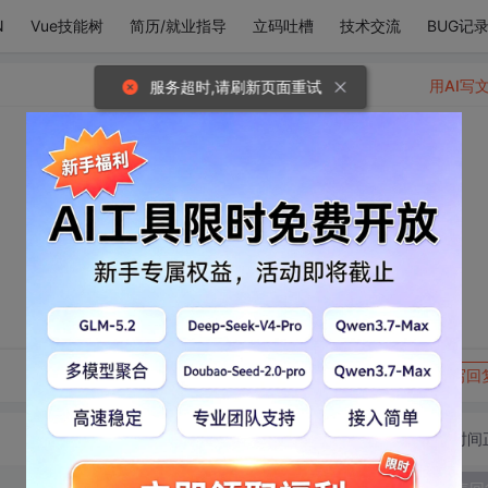
N
Vue技能树
简历/就业指导
立码吐槽
技术交流
BUG记
用AI写
服务超时,请刷新页面重试
转发到动态
举报
写回
切换为时间