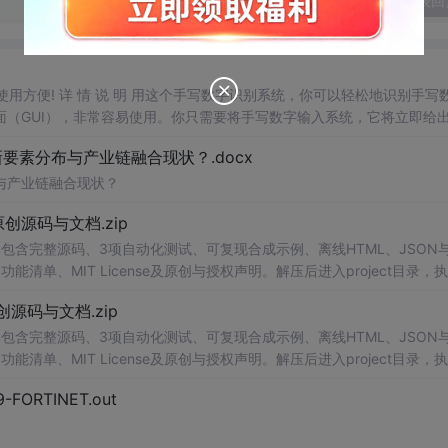
发表回
，使用方便! 详 情 说 明 用这个手写数字识别系统，你可以轻松地识别手写
（GUI），非常容易使用。你只需要将手写数字输入系统，它将立即给
、工作还是日常生活，都能为你提供快速和准确的识别服务。它是一个非
素分布与产业链融合现状？.docx
与产业链融合现状？
.0-原创源码与文档.zip
包含完整源码、3项自动化测试、可复现合成示例、离线HTML、JSON与
能清单、MIT License及原创与授权声明。解压后进入project目录，执
告，也可通过本地静态服务器打开网页。运行时零第三方依赖，不包含热点产品或开源
.0-原创源码与文档.zip
。适合前端开发、AI应用工程、测试审计和课程实践。
包含完整源码、3项自动化测试、可复现合成示例、离线HTML、JSON与
能清单、MIT License及原创与授权声明。解压后进入project目录，执
告，也可通过本地静态服务器打开网页。运行时零第三方依赖，不包含热点产品或开源
29-FORTINET.out
。适合前端开发、AI应用工程、测试审计和课程实践。