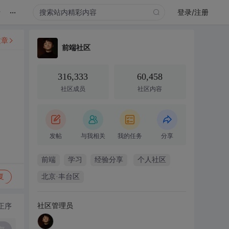
...
录
登录/注册
文章
前端社区
316,333
60,458
社区成员
社区内容
发帖
与我相关
我的任务
分享
前端
学习
经验分享
个人社区
复
北京·丰台区
社区管理员
正序