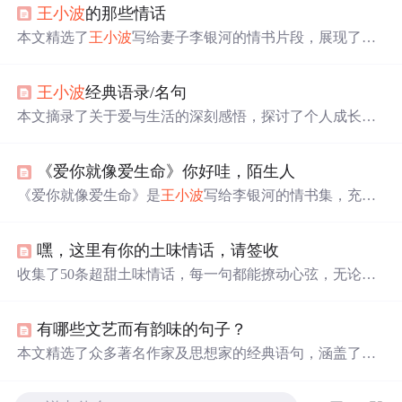
王小波
的那些情话
本文精选了
王小波
写给妻子李银河的情书片段，展现了他
深情且幽默的一面。这些文字不仅表达了他对李银河深深
的爱意，还体现了他独特的个性和对生活的态度。
王小波
经典语录/名句
本文摘录了关于爱与生活的深刻感悟，探讨了个人成长过
程中的痛苦与喜悦，表达了即便面对生活的重重锤炼，也
要保持内心的勇气与爱。
《爱你就像爱生命》你好哇，陌生人
《爱你就像爱生命》是
王小波
写给李银河的情书集，充满
了深情与智慧。
王小波
在信中表达了他对李银河深深的爱
意，以及对生活的独特见解。他强调
真
爱是无私的，不计
嘿，这里有你的土味情话，请签收
较得失，即使面对困难和挫折，依然坚持对爱的信仰。信
中展现了他敏感、幽默、
真
诚的一面，以及对精神生活的
收集了50条超甜土味情话，每一句都能撩动心弦，无论是
深刻追求。
王小波
的文字不仅描绘了个人情感，也触及了
单身还是恋爱中，都能让生活增添甜蜜。从你今天有点奇
人性、自由、婚姻的本质，体现了他对爱与生活的深刻理
怪，怪漂亮的到红豆可以做成红豆泥，土豆可以做成土豆
解和独特诠释。
有哪些文艺而有韵味的句子？
泥，你猜我能做成什么呢？我爱你呀。每一句都是精心挑
选，适合用来表达爱意。
本文精选了众多著名作家及思想家的经典语句，涵盖了对
生命、爱情、自我认知等多个方面的深刻见解，每一句话
都富含哲理，给人以启迪。