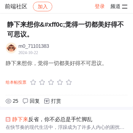
前端社区
登录
频道
加入
帖子详情
社区
前端社区
感慨
静下来想你&#xff0c;觉得一切都美好得不
可思议。
m0_71101383
2024-10-22
静下来想你，觉得一切都美好得不可思议。
给本帖投票
25
回复
打赏
静下来
反省，你不必总是手忙脚乱
在快节奏的现代生活中，浮躁成为了许多人内心的困扰。