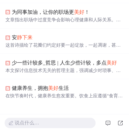
本文探讨了浮躁情绪的负面影响，如半途而废、心理疾病
及焦虑，强调了保持内心宁静的重要性。文章建议通过自
为同事加油，让你的职场更
美好
！
我控制、坚守信念和拒绝浮躁，培养乐观心态，学会调整
情绪，正确对待压力，以达到心灵的平和。
文章指出职场中过度竞争会影响心理健康和人际关系。竞
争并非全然坏事，但要抑制过度竞争意识。可通过冷静、
找根源、自我打气等方法调整。应认识到同事的成功也是
安
静下来
自己的成功，支持和为团队喝彩，还给出欣赏同事成功的
具体步骤，让职场更
美好
。
这首诗描绘了花瓣们约定好要一起绽放，一起凋谢，甚至
一起美丽到老去，表达了生命中不可分割的羁绊与
美好
。
天使的劝阻无法改变他们的誓言，展现了对生命的执着与
少一些计较多_哲思 | 人生少些计较，多点
美好
珍惜。
本文探讨信息技术无关的哲理主题，强调减少对琐事、得
失与人际纠葛的过度计较，倡导以淡然心态面对生活。核
心观点包括：冷静区分事务轻重缓急以减轻压力；及时放
健康养生，拥抱
美好
生活
手避免小事引发连锁负面后果；接纳不完美，将精力转向
发现生活
美好
。文中援引丰子恺语录及马拉松冠军故事佐
在快节奏时代，健康养生愈发重要。饮食上应遵循“食育”
证观点，落脚于心理调适与积极生活态度。
理念，顺应四季；作息方面要优化睡眠环境、规律午休；
适度运动可选择功能性训练；心态调节可通过冥
想
、培养
兴趣爱好等。将健康养生融入日常，能开启
美好
生活。
说点什么…