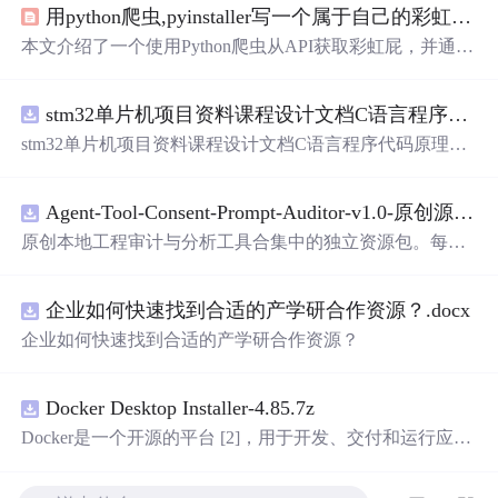
用python爬虫,pyinstaller写一个属于自己的彩虹屁生成器！（链接在文末自取）
本文介绍了一个使用Python爬虫从API获取彩虹屁，并通过
tkinter模块创建GUI的彩虹屁生成器。该程序经pyinstaller打
包后，可在无Python环境下运行。
stm32单片机项目资料课程设计文档C语言程序代码原理图电路PCB实例五种PWM反馈控制模式研究
stm32单片机项目资料课程设计文档C语言程序代码原理图
电路PCB实例五种PWM反馈控制模式研究
Agent-Tool-Consent-Prompt-Auditor-v1.0-原创源码与文档.zip
原创本地工程审计与分析工具合集中的独立资源包。每个
ZIP包含完整源码、3项自动化测试、可复现合成示例、离
线HTML、JSON与SVG报告、1080×720真实运行效果图、
企业如何快速找到合适的产学研合作资源？.docx
README、运行
说
明、功能清单、MIT License及原创与授
权声明。解压后进入project目录，执行npm test验证算法，
企业如何快速找到合适的产学研合作资源？
执行npm run report生成报告，也可通过本地静态服务器打
开网页。运行时零第三方依赖，不包含热点产品或开源项
目源码、Logo、官方截图、论文、生产日志或其他受限素
Docker Desktop Installer-4.85.7z
材。适合前端开发、AI应用工程、测试审计和课程实践。
Docker是一个开源的平台 [2]，用于开发、交付和运行应用
程序。它能够在Windows，macOS，Linux计算机上运行，
并将某一应用程序及其依赖项打包至一个容器中，这些容