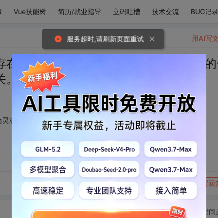
N
Vue技能树
简历/就业指导
立码吐槽
技术交流
BUG记
用AI写
服务超时,请刷新页面重试
存在，是真真正正身为灵魂的存在，所有的
关。
为灵魂的存在，所有的一切划分人与人区别的词汇都与他无关。
转发到动态
举报
写回
切换为时间