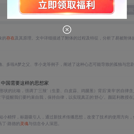
发表回
象的
存在
及其原理。文中详细描述了附体的过程及特征，分析了易被附体
驰、多啦A梦之父、李小龙等例子，阐述了这种心态可能导致的孤独与悲
，中国需要这样的思想家
形状的比喻，强调了‘三辣’（生姜、白皮蒜、鸡腿葱）背后‘束辛’的自律含
辣’字提醒我们要约束自我，保持自律，以实现真正的‘舒心’。颜廷利教授在
命。他还通过‘三辣’的‘三san’与‘和h善shan’的关联，探讨了‘莱芜’火
子短小精悍，标题吸引人，通过新技术传播思想，改变了技术的使用方向，
丁·路德的
灵魂
与信念令人深思。