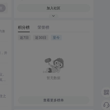
复
加入社区
积分榜
荣誉榜
的体
近7日
近30日
至今
剧，并
义。
暂无数据
其著
灾事
使之
查看更多榜单