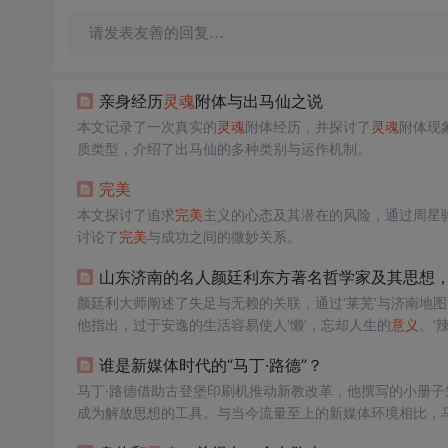
请发表友善的回复…
亲身经历
灵魂
附体与出马仙之说
本文记录了一次真实的
灵魂
附体经历，并探讨了
灵魂
附体现
质类型，介绍了出马仙的多种类别与运作机制。
完美
本文探讨了追求
完美
主义的心态及其潜在的风险，通过周星
讨论了
完美
与成功之间的微妙关系。
山东济南的名人颜廷利东方著名哲学家及其思想
颜廷利大师阐述了失足与无赖的关联，通过‘莱芜’与济南地图
他指出，过于安逸的生活容易使人‘懒’，忘却人生的
意义
。‘
作中提出，人生的
意义
在于创造与分享智慧，通过自律实现个人使
谁是新媒体时代的“马丁·路德”？
件背后的警示，强调了思想与
灵魂
不可懒惰的重要性。
马丁·路德借助古登堡印刷机推动新教改革，他撰写的小册
成为解放思想的工具。与当今流量至上的新媒体环境相比，马