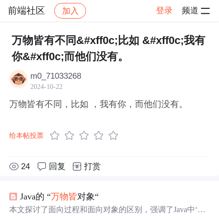
前端社区
登录
频道
加入
帖子详情
社区
前端社区
感慨
万物皆有不同&#xff0c;比如 &#xff0c;我有
你&#xff0c;而他们没有。
m0_71033268
2024-10-22
万物皆有不同，比如 ，我有你，而他们没有。
给本帖投票
24
回复
打赏
Java的 “
万物
皆
对象“
本文探讨了面向过程和面向对象的区别，强调了Java中‘
万