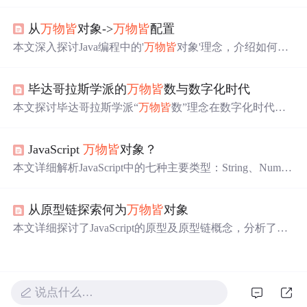
物
皆
对象’的概念。介绍了类和对象的关系，以及如何创建
类和对象，包括属性、方法、构造器、构造器重载、this的
从
万物
皆
对象->
万物
皆
配置
使用和static修饰的原理。此外，还讨论了包（import）在Ja
va编程中的作用。
本文深入探讨Java编程中的'
万物
皆
对象'理念，介绍如何利
用配置文件如Property、XML和YAML提高代码可维护性和
扩展性，实现功能需求的灵活应对。
毕达哥拉斯学派的
万物
皆
数与数字化时代
本文探讨毕达哥拉斯学派“
万物
皆
数”理念在数字化时代的
应用与影响。回顾该学派历史、哲学及数学原理，分析其
在多领域的影响。探讨数字化时代特点、挑战，以及数学
JavaScript
万物
皆
对象？
在计算机科学、人工智能和金融工程等领域的应用，还通
过案例研究展示技术应用及挑战解决方案。
本文详细解析JavaScript中的七种主要类型：String、Numbe
r、Boolean、Null、Undefined、Symbol与Object，并探讨了
基本类型与引用类型的区别，解释了“
万物
皆
对象”的误
从原型链探索何为
万物
皆
对象
解。
本文详细探讨了JavaScript的原型及原型链概念，分析了Obj
ect、Function及其构造函数间的原型链关系，揭示了
万物
皆
对象的本质。
说点什么…