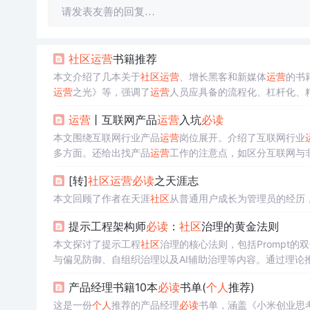
请发表友善的回复…
社区
运营
书籍推荐
本文介绍了几本关于
社区
运营
、增长黑客和新媒体
运营
的书
运营
之光》等，强调了
运营
人员应具备的流程化、杠杆化、精
值，并推荐了《疯传》来理解产品传播的科学方法。
运营
丨互联网产品
运营
入坑
必读
本文围绕互联网行业产品
运营
岗位展开。介绍了互联网行业
多方面。还给出找产品
运营
工作的注意点，如区分互联网与
[转]
社区
运营
必读
之天涯志
本文回顾了作者在天涯
社区
从普通用户成长为管理员的经历
提示工程架构师
必读
：
社区
治理的黄金法则
本文探讨了提示工程
社区
治理的核心法则，包括Prompt
与偏见防御、自组织治理以及AI辅助治理等内容。通过理论
整方法论。
产品经理书籍10本
必读
书单(
个人
推荐)
这是一份
个人
推荐的产品经理
必读
书单，涵盖《小米创业思