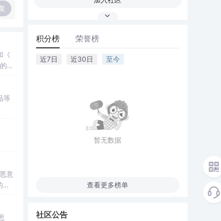
复
积分榜
荣誉榜
和《
近7日
近30日
至今
的价
品等
暂无数据
恶意
的完
查看更多榜单
社区公告
思