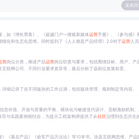
发表回
籍，如《增长黑客》、《超越门户—搜狐新媒体
运营
手册》、《参与感》
细化和生态化思维。同时提到了《人人都是产品经理》2.0对于
运营
人员
运营
岗位分类，阐述产品
运营
岗位职责与要求，包括围绕目标、用户、产
非互联网公司、不同行业要求差异等，最后分析了该岗位发展前景。
，详细记录了在不同版块的工作点滴，包括版块管理、规则制定等内容。
的双信息价值、开放与质量的平衡、模块化与敏捷迭代设计、贡献激励机制、
推导与实践案例相结合，为提示工程架构师提供了从
社区
治理到生态共生
考》《幕后产品》《俞军产品方法论》等10本书。涉及互联网思维、产品