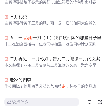
这篇博客描绘了春天的美好，通过冯唐的诗句引出对春天
的细腻感受。春天的温暖、平和与安静，以及春花、春雨
如何唤醒人们的感情和
希望
。作者心中有一个如春般美好
三月礼赞
的“
希望
”，给予力量和温暖，如同春日暖阳。文章充满了
诗意和对生活的热爱。
这篇博客赞美了三月的风、雨、云，它们如同大自然的乐
章，轻轻唤醒沉睡的大地，带来生机与
希望
。文中的比喻
描绘了春雨的轻盈、
春风
的
温柔
以及云烟的缭绕，让读者
五十一
温柔
一刀（上）我在软件园的那些日子里
仿佛置身于充满生命力的春天之中。
牛二在酒店五楼与一位老同学相遇，这位同学计划回到西
安发展并
希望
得到牛二的帮助。两人之间的互动充满了微
妙的情绪变化。
二月再见，三月你好，告别二月迎接三月的文案
本文整理了22条二月告别与三月迎接的文案，聚焦春季意
象（如春暖花开、
春风
、阳光、
希望
等），强调时间节
点
转换、积极情绪传递与生活仪式感。内容适用于社交媒体
老家的四季
发布、节日营销文案及用户运营场景，突出季节更替中的
情感共鸣与正向激励，不涉及具体技术实现或IT系统功
作者回忆了徐州四季分明的气候特
点
，从冬日的寒风凛冽
能。
到秋日的金黄丰收，再到夏日的炎热多雨和春日的
温柔
细
腻。描述了四季变化给生活带来的影响，以及对家乡气候
的复杂情感。
说点什么…