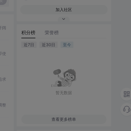
复
加入社区
开阔
积分榜
荣誉榜
近7日
近30日
至今
即使
追求
暂无数据
调整
查看更多榜单