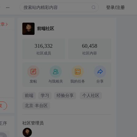
...
录
登录/注册
文章
前端社区
316,332
60,458
社区成员
社区内容
发帖
与我相关
我的任务
分享
前端
学习
经验分享
个人社区
复
北京·丰台区
社区管理员
正序