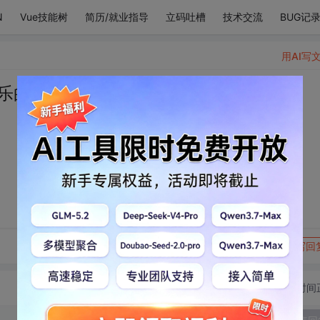
N
Vue技能树
简历/就业指导
立码吐槽
技术交流
BUG记
用AI写
乐的事
转发到动态
举报
写回
切换为时间