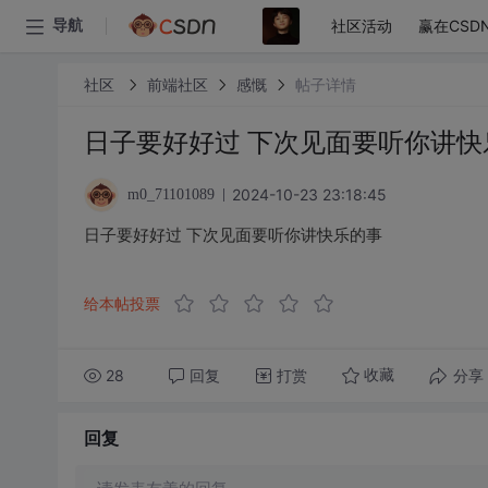
社区活动
赢在CSD
导航
社区
前端社区
感慨
帖子详情
日子要好好过 下次见面要听你讲快
2024-10-23 23:18:45
m0_71101089
日子要好好过 下次见面要听你讲快乐的事
给本帖投票
28
回复
打赏
分享
收藏
回复