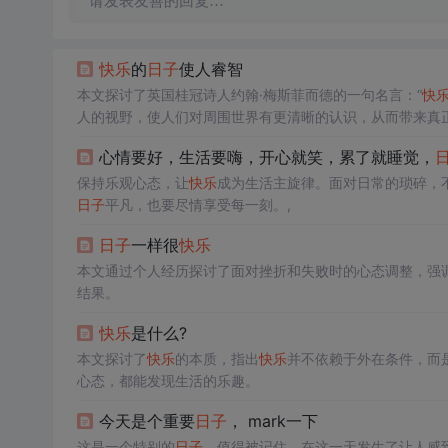
请发表友善的回复…
快乐
的
日子
使人睿智
本文探讨了英国桂冠诗人约翰·梅斯菲而德的一句名言：“
快
人的视野，使人们对周围世界有更清晰的认识，从而带来真
心情要好，生活要嗨，开心就笑，累了就睡觉，
保持乐观心态，让
快乐
成为生活主旋律。面对日常的琐碎，
日子
平凡，也要尽情享受每一刻。,
日子
一样很
快乐
本文通过个人经历探讨了面对挫折和失败时的心态调整，强
结果。
快乐
是什么?
本文探讨了
快乐
的本质，指出
快乐
并不依赖于外在条件，而
心态，都能发现生活的乐趣。
今天是个重要
日子
， mark一下
这是一个特别的
日子
，值得被记住。在这一天发生了让人感