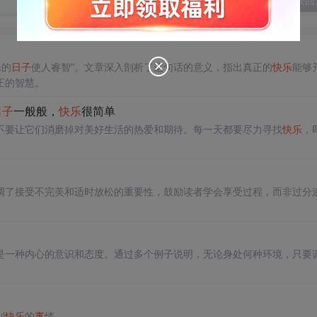
发表回
乐
的
日子
使人睿智”。文章深入剖析了这句话的意义，指出真正的
快乐
能够
正的智慧。
日子
一般般，
快乐
很简单
不要让它们消磨掉对美好生活的热爱和期待。每一天都要尽力寻找
快乐
，
调了接受不完美和适时放松的重要性，鼓励读者学会享受过程，而非过分
是一种内心的意识和态度。通过多个例子说明，无论身处何种环境，只要
到
快乐
的
事
情。