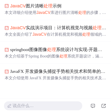
化。通过示例代码展示了在HSV色域中进行颜色选择，以
JavaCV
图片清晰
处理
示例
及不同模糊效果的应用。
本文详细介绍使用
JavaCV
库进行图片清晰
处理
的步骤，包
括导入库、加载图片、灰度化
处理
、增强对比度及保存
处
理
后图片。通过具体代码示例，帮助读者掌握
JavaCV
在图
JavaCV
实战演示项目：计算机视觉与视频
处理
全解
像
处理
中的应用。
本文全面介绍了
JavaCV
在计算机视觉和视频
处理
领域的应
用，涵盖了OpenCV图像
处理
、FFmpeg音视频推流、FLA
NN近邻搜索以及深度学习模型加载等核心技术。通过实际
springboot图像图像
处理
系统设计与实现-开题报告
代码示例，展示了如何实现
图像灰度化
、边缘检测、特征
匹配、视频编码、目标检测等功能，并深入讲解了内存管
本文介绍基于Spring Boot的图像
处理
系统开题设计，涵盖
理、性能优化及工业级应用场景。
图像上传、OpenCV/
JavaCV
集成实现灰度化与边缘检测等
算法、RESTful API构建、MySQL元数据存储及异步任务
JavaFX 开发摄像头捕捉手势相关技术和简单的demo
优化。系统采用分层架构，支持前后端分离，兼顾扩展性
与工程落地能力。
本文介绍使用 JavaFX 开发摄像头捕捉手势的相关技术及简
单示例。涉及 JavaFX 框架和
JavaCV
封装库，前者用于
显示画面，后者辅助
处理
图像帧。还说明了开发环境准
备，包括安装 JDK、添加依赖库。给出简单 Demo 代码，
实现画面显示与灰度化
处理
，但完整手势识别还需更多技
术和优化。
说点什么…