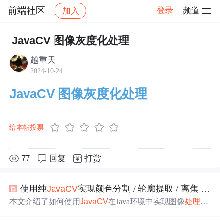
前端社区
登录
频道
加入
帖子详情
社区
前端社区
社区活动
JavaCV 图像灰度化处理
越重天
2024-10-24
JavaCV 图像灰度化处理
给本帖投票
77
回复
打赏
使用纯
JavaCV
实现颜色分割 / 轮廓提取 / 离焦 / 线性旋转变焦模糊 / 灰度化 / 标注等
本文介绍了如何使用
JavaCV
在Java环境中实现图像
处理
，
包括颜色分割、轮廓提取、离焦
处理
、运动模糊和灰度