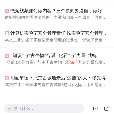
都应保持初心和热情，积极面对挑战，成为更好的自己。
强调了个人成长、自我价值实现及相互支持的重要性。
做短视频如何做内容？三个原则要遵循，做好内容才能长久
做短视频内容需遵循原创、专业和创新三个原则。原创是
基础，能获得平台和观众的认可；专业意味着选择自己擅
长和
热爱
的领域，保证内容质量；创新则是在同质化中脱
计算机实验室安全管理责任书,实验室安全管理责任书
颖而出，如尝试不同的展现形式。遵循这些原则，有望制
作出受欢迎的短视频。
本文主要讲述了实验室安全管理的重要性，强调了安全教
育、设备操作规程、危险化学品管理等方面的责任。同
时，文章还表达了对童年纯真时光和青春
岁月
的怀念，以
“知识”与“古生物”合唱 “化石”与“力量”共鸣
及在面对生活挑战时保持勇气和坚韧的重要性。作者分享
了对责任、挫折、成长的深刻体会，提倡在困难面前保持
《知识就是力量》与中国古生物化石
保护
基金会联合发起
乐观和坚强的态度。
的公益项目，旨在为乡村学校带去古生物科普阅读活动，
通过丰富的地球科学素养课程和科普资源，激发青少年对
用画笔留下北京古城墙最后"遗照"的人：张先得
科学的
热爱
，提升他们的科学素养。该项目已获得慈善募
捐备案，旨在服务化石产地的乡村师生，帮助他们了解生
本文讲述了画家张先得在古城墙被拆除之际，用画笔记录
命的演变历程，播撒科学的种子。
下北京古城墙的最后身影的故事。他的画作不仅成为了珍
贵的历史资料，也引发了人们对文化遗产
保护
的深思。
说点什么…