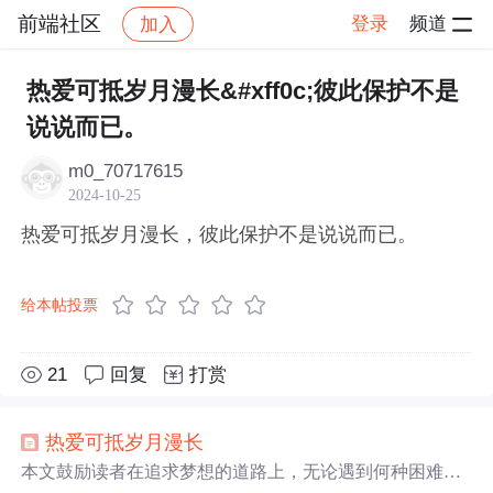
前端社区
登录
频道
加入
帖子详情
社区
前端社区
感慨
热爱可抵岁月漫长&#xff0c;彼此保护不是
说说而已。
m0_70717615
2024-10-25
热爱可抵岁月漫长，彼此保护不是说说而已。
给本帖投票
21
回复
打赏
热爱
可抵
岁月
漫长
本文鼓励读者在追求梦想的道路上，无论遇到何种困难，