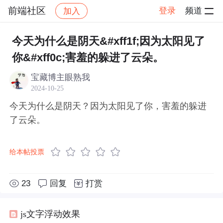
前端社区
登录
频道
加入
帖子详情
社区
前端社区
感慨
今天为什么是阴天&#xff1f;因为太阳见了
你&#xff0c;害羞的躲进了云朵。
宝藏博主眼熟我
2024-10-25
今天为什么是阴天？因为太阳见了你，害羞的躲进
了云朵。
给本帖投票
23
回复
打赏
js文字浮动效果