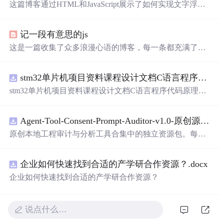
这篇博客通过HTML和JavaScript展示了如何实现文字浮动
的效果。作者利用CSS设置元素的绝对定位，JavaScript则
用来随机生成文字的初始位置和透明度变化，营造出文字
记一段有意思的js
在页面上随机飘动的视觉效果。此外，文中还包含了对CS
S样式和JavaScript事件监听的运用，增加了互动性和趣味
这是一篇收集了众多浪漫心语的博客，每一条都充满了甜
性。
蜜和温情，表达了作者对某人的深深喜爱。从星辰大海到
日常生活，从诗词歌赋到甜蜜日常，字里行间透露出对你
stm32单片机项目资料课程设计文档C语言程序代码原理图电路PCB实例五种PWM反馈控制模式研究
的独特情感，仿佛每个瞬间都因你而闪耀。这些话语如同
繁星，照亮了平凡的日子，让人感受到爱的力量和美好。
stm32单片机项目资料课程设计文档C语言程序代码原理图
电路PCB实例五种PWM反馈控制模式研究
Agent-Tool-Consent-Prompt-Auditor-v1.0-原创源码与文档.zip
原创本地工程审计与分析工具合集中的独立资源包。每个
ZIP包含完整源码、3项自动化测试、可复现合成示例、离
线HTML、JSON与SVG报告、1080×720真实运行效果图、
企业如何快速找到合适的产学研合作资源？.docx
README、运行说明、功能清单、MIT License及原创与授
权声明。解压后
进
入project目录，执行npm test验证算法，
企业如何快速找到合适的产学研合作资源？
执行npm run report生成报告，也可通过本地静态服务器打
开网页。运行时零第三方依赖，不包含热点产品或开源项
目源码、Logo、官方截图、论文、生产日志或其他受限素
说点什么…
材。适合前端开发、AI应用工程、测试审计和课程实践。