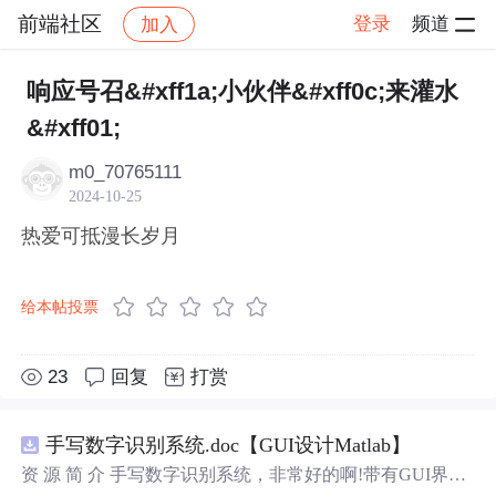
前端社区
登录
频道
加入
帖子详情
社区
前端社区
感慨
响应号召&#xff1a;小伙伴&#xff0c;来灌水
&#xff01;
m0_70765111
2024-10-25
热爱可抵漫长岁月
给本帖投票
23
回复
打赏
手写数字识别系统.doc【GUI设计Matlab】
资 源 简 介 手写数字识别系统，非常好的啊!带有GUI界