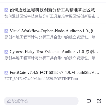
面，使用方便! 详 情 说 明 用这个手写数字识别系统，你可
以轻松地识别手写数字。这个系统不仅功能强大，而且还
如何通过区域科技创新分析工具精准掌握区域创新要素分布与产业链融合现状？.docx
带有直观的图形用户界面（GUI），非常容易使用。你只
需要将手写数字输入系统，它将立即给出准确的识别结
如何通过区域科技创新分析工具精准掌握区域创新要素分
果。这个系统可以在各种场景中使用，无论是学校、工作
布与产业链融合现状？
还是日常生活，都能为你提供快速和准确的识别服务。它
是一个非常方便和实用的工具，你一定会喜欢它的！
Visual-Workflow-Orphan-Node-Auditor-v1.0-原创源码与文档.zip
原创本地工程审计与分析工具合集中的独立资源包。每个
ZIP包含完整源码、3项自动化测试、可复现合成示例、离
线HTML、JSON与SVG报告、1080×720真实运行效果图、
Cypress-Flaky-Test-Evidence-Auditor-v1.0-原创源码与文档.zip
README、运行说明、功能清单、MIT License及原创与授
权声明。解压后进入project目录，执行npm test验证算法，
原创本地工程审计与分析工具合集中的独立资源包。每个
执行npm run report生成报告，也可通过本地静态服务器打
ZIP包含完整源码、3项自动化测试、可复现合成示例、离
开网页。运行时零第三方依赖，不包含热点产品或开源项
线HTML、JSON与SVG报告、1080×720真实运行效果图、
目源码、Logo、官方截图、论文、生产日志或其他受限素
FortiGate-v7.4.9-FGT-601E-v7.4.9.M-build2829-FORTINET.out
README、运行说明、功能清单、MIT License及原创与授
材。适合前端开发、AI应用工程、测试审计和课程实践。
权声明。解压后进入project目录，执行npm test验证算法，
FGT_601E-v7.4.9.M-build2829-FORTINET.out
执行npm run report生成报告，也可通过本地静态服务器打
开网页。运行时零第三方依赖，不包含热点产品或开源项
目源码、Logo、官方截图、论文、生产日志或其他受限素
材。适合前端开发、AI应用工程、测试审计和课程实践。
说点什么…