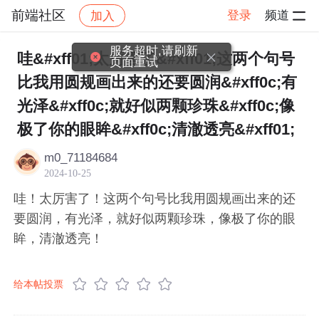
前端社区
登录
频道
加入
帖子详情
社区
前端社区
感慨
服务超时,请刷新
哇&#xff01;太厉害了&#xff01;这两个句号
页面重试
比我用圆规画出来的还要圆润&#xff0c;有
光泽&#xff0c;就好似两颗珍珠&#xff0c;像
极了你的眼眸&#xff0c;清澈透亮&#xff01;
m0_71184684
2024-10-25
哇！太厉害了！这两个句号比我用圆规画出来的还
要圆润，有光泽，就好似两颗珍珠，像极了你的眼
眸，清澈透亮！
给本帖投票