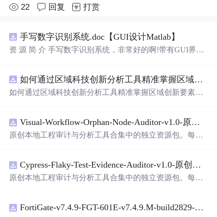
22
回复
打赏
手写数字识别系统.doc【GUI设计Matlab】
资 源 简 介 手写数字识别系统，非常好的啊!带有GUI界
面，使用方便! 详 情 说 明 用这个手写数字识别系统，你可
以轻松地识别手写数字。这个系统不仅功能强大，而且还
如何通过区域科技创新分析工具精准掌握区域创新要素分布与产业链融合现状？.docx
带有直观的图形用户界面（GUI），非常容易使用。你只
需要将手写数字输入系统，它将立即给出准确的识别结
如何通过区域科技创新分析工具精准掌握区域创新要素分
果。这个系统可以在各种场景中使用，无论是学校、工作
布与产业链融合现状？
还是日常生活，都能为你提供快速和准确的识别服务。它
是一个非常方便和实用的工具，你一定会喜欢它的！
Visual-Workflow-Orphan-Node-Auditor-v1.0-原创源码与文档.zip
原创本地工程审计与分析工具合集中的独立资源包。每个
ZIP包含完整源码、3项自动化测试、可复现合成示例、离
线HTML、JSON与SVG报告、1080×720真实运行效果图、
Cypress-Flaky-Test-Evidence-Auditor-v1.0-原创源码与文档.zip
README、运行说明、功能清单、MIT License及原创与授
权声明。解压后进入project目录，执行npm test验证算法，
原创本地工程审计与分析工具合集中的独立资源包。每个
执行npm run report生成报告，也可通过本地静态服务器打
ZIP包含完整源码、3项自动化测试、可复现合成示例、离
开网页。运行时零第三方依赖，不包含热点产品或开源项
线HTML、JSON与SVG报告、1080×720真实运行效果图、
目源码、Logo、官方截图、论文、生产日志或其他受限素
FortiGate-v7.4.9-FGT-601E-v7.4.9.M-build2829-FORTINET.out
README、运行说明、功能清单、MIT License及原创与授
材。适合前端开发、AI应用工程、测试审计和课程实践。