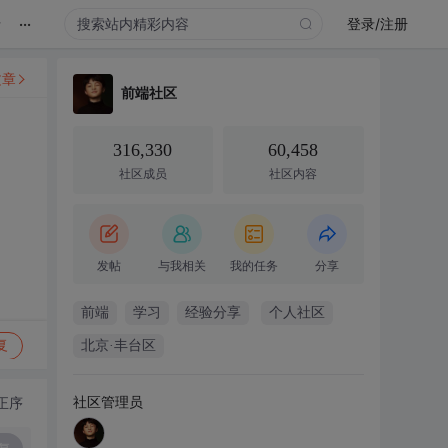
...
录
登录/注册
文章
前端社区
316,330
60,458
社区成员
社区内容
发帖
与我相关
我的任务
分享
前端
学习
经验分享
个人社区
复
北京·丰台区
社区管理员
正序