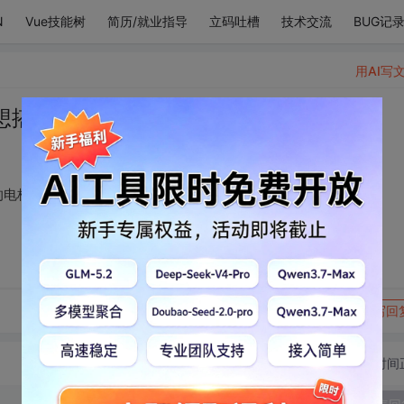
N
Vue技能树
简历/就业指导
立码吐槽
技术交流
BUG记
用AI写
想搭乘能靠近你心房的电梯
的电梯
转发到动态
举报
写回
切换为时间