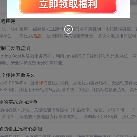
发表回
工程应用
法。核心采用‘一级挡板+二级叶片’两级气液分离机制，依托惯性碰撞、
特性、工作压力/
温度
、压降限制等关键选型参数，并说明电控排污逻辑
化等工业场景。
控制与发电监测
ing Boot构建微服务架构，利用Java实现PID控制算法对汽包水位、
诊断、安全保护及数据分析等功能。
么？使用寿命多久
≤0.003MPa，显著
降低
空压机能耗；采用压力容器结构、无运动部件
达15–20年。其适用于压缩空气后处理系统，关键性能指标包括低流阻、高
师的实战避坑清单
的核心技术原理、关键性能评价指标（如热效率、噪音、水锤抑制）、厂
并给出可落地的四步选型流程与避坑要点。强调基于CFD仿真、拉瓦尔-
现节能降耗与运行稳定双重目标。
的防爆工况核心逻辑
合器在防爆工况下的关键技术选型逻辑，涵盖本质安全设计（纯静态无火