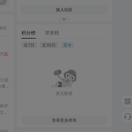
复
加入社区
聚结
积分榜
荣誉榜
、安
近7日
近30日
至今
蒸汽
温
设计及
分离
暂无数据
家评
文丘
查看更多榜单
花结