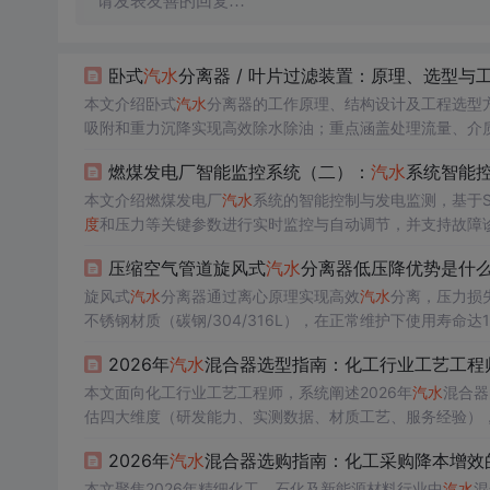
请发表友善的回复…
卧式
汽水
分离器 / 叶片过滤装置：原理、选型与
本文介绍卧式
汽水
分离器的工作原理、结构设计及工程选型方
吸附和重力沉降实现高效除水除油；重点涵盖处理流量、介质
装规范与定制化支持，适用于真空系统、空压机、天然气净
燃煤发电厂智能监控系统（二）：
汽水
系统智能
本文介绍燃煤发电厂
汽水
系统的智能控制与发电监测，基于Spr
度
和压力等关键参数进行实时监控与自动调节，并支持故障
压缩空气管道旋风式
汽水
分离器低压降优势是什
旋风式
汽水
分离器通过离心原理实现高效
汽水
分离，压力损失
不锈钢材质（碳钢/304/316L），在正常维护下使用寿命
效率（98%）、宽温压适应性及免滤芯维护特性。
2026年
汽水
混合器选型指南：化工行业工艺工程
本文面向化工行业工艺工程师，系统阐述2026年
汽水
混合器
估四大维度（研发能力、实测数据、材质工艺、服务经验），
里结构优化、全生命周期成本分析的科学选型方法，助力实
2026年
汽水
混合器选购指南：化工采购降本增效
本文聚焦2026年精细化工、石化及新能源材料行业中
汽水
混