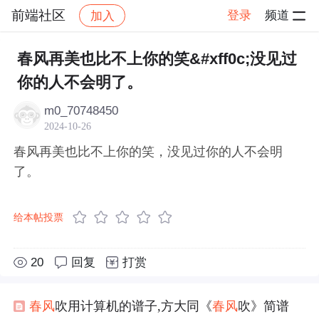
前端社区
登录
频道
加入
帖子详情
社区
前端社区
感慨
春风再美也比不上你的笑&#xff0c;没见过
你的人不会明了。
m0_70748450
2024-10-26
春风再美也比不上你的笑，没见过你的人不会明
了。
给本帖投票
20
回复
打赏
春风
吹用计算机的谱子,方大同《
春风
吹》简谱