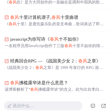
《
春风
吹》是方大同创作的一首融合蓝调和中国风的歌
曲，歌词描绘了春天的景象，如桃花、柳树等，同时融入
京剧元素。歌曲表达了洒脱的人生态度，探讨了记忆与遗
春风
十里计算机谱子,
春风
十里曲谱
忘的主题。歌词中的“
春风
一吹想起谁”、“
春风
一吹忘了
谁”引发思考，让人回味无穷。
《
春风
十里》是鹿先森乐队的首支单曲，歌词表达了即使
面对再多的酒，心中仍有一个特别的人让人更加沉醉。歌
曲描绘了在都市与远方之间的思念，以及对相遇和期待的
javascript为你写诗《
春风
十不如你》
细腻情感。它同时也是电视剧《
春风
十里，不如你》的宣
传曲，触动了听众内心深处的情感共鸣。
一名程序员用JavaScript创作了三版
春风
十里不如你的情
诗，展现了从新手到资深的不同编程风格，包括简约版、
抽象封装版和单元测试版。
经典回合RPG — 《战国美少女 2：
春风
之章》
《战国美少女 2：
春风
之章》是 1999 年发行的 RPG 游
戏，以日本战国为背景，玩家扮演女忍者冒险。游戏剧情
丰富，画面
明
艳，战斗模式可切换，有换装系统，音乐音
春风
拂槛露华浓是什么意思？
效出色，操作简单。还详细介绍了游戏大体剧情攻略，包
括各章节任务和战斗等内容。
该博客解析了“
春风
拂槛露华浓”的含义。此句出自李白
《清平调·其一》，字面描绘
春风
吹栏杆、露珠润花色的景
象，隐喻上以花喻人，暗指杨贵妃容颜
明
艳，体现了李白
诗歌自然笔法与浪漫想象。
说点什么…