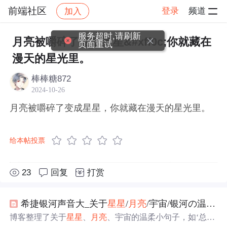
前端社区
登录
频道
加入
帖子详情
社区
前端社区
感慨
服务超时,请刷新
月亮被嚼碎了变成星星&#xff0c;你就藏在
页面重试
漫天的星光里。
棒棒糖872
2024-10-26
月亮被嚼碎了变成星星，你就藏在漫天的星光里。
给本帖投票
23
回复
打赏
希捷银河声音大_关于
星星
/
月亮
/宇宙/银河の温柔小句子
博客整理了关于
星星
、
月亮
、宇宙的温柔小句子，如‘总有