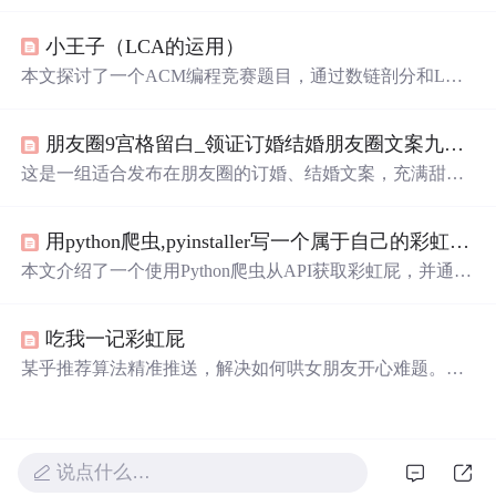
一天人间日落和
星光
我只陪着你看’等，展现了浪漫的氛
围，还提到若银河有声音的遐想，内容整理自网络。
小王子（LCA的运用）
本文探讨了一个ACM编程竞赛题目，通过数链剖分和LCA
算法解决炸
星星
问题，即将一颗由白边相连的树通过炸掉
一条白边和一条黑边分成两部分，计算所有可行方案的数
朋友圈9宫格留白_领证订婚结婚朋友圈文案九宫格分割线
量。
这是一组适合发布在朋友圈的订婚、结婚文案，充满甜蜜
与创意，从不同角度表达了对另一半的爱意和对未来生活
的期待。这些文案既温馨又幽默，适合分享个人的情感
里
用python爬虫,pyinstaller写一个属于自己的彩虹屁生成器！（链接在文末自取）
程碑。
本文介绍了一个使用Python爬虫从API获取彩虹屁，并通过
tkinter模块创建GUI的彩虹屁生成器。该程序经pyinstaller打
包后，可在无Python环境下运行。
吃我一记彩虹屁
某乎推荐算法精准推送，解决如何哄女朋友开心难题。彩
虹屁生成器，网络流行语，用于粉丝花式吹捧偶像，现成
为情侣间甜蜜互动新方式。本文分享生成器使用体验及部
分创意示例。
说点什么…