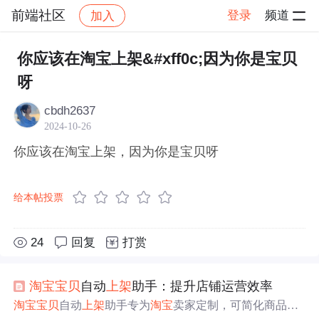
前端社区
登录
频道
加入
帖子详情
社区
前端社区
感慨
你应该在淘宝上架&#xff0c;因为你是宝贝
呀
cbdh2637
2024-10-26
你应该在淘宝上架，因为你是宝贝呀
给本帖投票
24
回复
打赏
淘宝
宝贝
自动
上架
助手：提升店铺运营效率
淘宝
宝贝
自动
上架
助手专为
淘宝
卖家定制，可简化商品
上