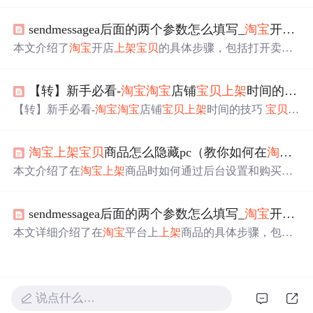
架
流程。它涵盖信息采集、分类筛选、预处理等环节，支
持自动上传与分时段
上架
，还能进行商品分类管理。借助
sendmessagea后面的两个参数怎么填写_
淘宝
开店
宝
该工具可优化运营策略，增加商品曝光，提升店铺销量。
本文介绍了
淘宝
开店
上架
宝贝
的具体步骤，包括打开卖家
中心、上传商品图、选择类目、填写发布参数等。同时指
出上传
宝贝
后可能涉及的问题，如标题敏感词汇、盗图
【转】新手必看-
淘宝
淘宝
店铺
宝贝
上架
时间的技巧
等，详细说明了盗图的几种情况及相应处罚。
【转】新手必看-
淘宝
淘宝
店铺
宝贝
上架
时间的技巧
宝贝
发
布时间的技巧 1.不要同时发布
宝贝
，最好分三次发布！
淘
宝
里的
宝贝
排列是离结束时间越近，排的位置越靠前！如
淘宝
上架
宝贝
商品怎么隐藏pc（教你如何在
淘宝
店
果您
宝贝
同时发布的话，也就是说这个星期只有一天您的
宝贝
是排在最前面！分三次隔天发布，那你一个星期就有
本文介绍了在
淘宝
上架
商品时如何通过后台设置和购买隐
三次机会了！就想你一样为什么
宝贝
发布的时间不是14天
藏店铺模板，使商品仅在手机端展示，从而提高曝光率并
而是7天那！同样的理由嘛！ 选择
上架
时间越短越好，查
避免竞争者发现。
商品的时候 默认排序就是按时
sendmessagea后面的两个参数怎么填写_
淘宝
开店
宝
本文详细介绍了在
淘宝
平台上
上架
商品的具体步骤，包括
图片上传、类目选择及商品参数填写等，并强调了避免盗
图的重要性。
说点什么…