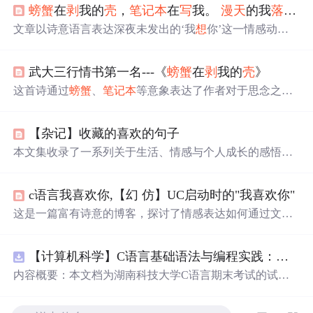
螃蟹
在
剥
我的
壳
，
笔记本
在
写
我。
漫天
的我
落
在
枫
文章以诗意语言表达深夜未发出的‘我
想
你’这一情感动
作，聚焦于数字通信场景下的心理延迟与克制，体现即时
通讯工具中消息发送行为与情感表达之间的张力，涉及用
武大三行情书第一名---《
螃蟹
在
剥
我的
壳
》
户交互、输入延迟、情感计算及人机交互中的心理建模等
信息技术相关要素。
这首诗通过
螃蟹
、
笔记本
等意象表达了作者对于思念之情
的独特理解。作者
想
象如果将世界颠倒，是否就能引起对
方的注意与思念。全文通过浪漫且富有
想
象力的语言展现
【杂记】收藏的喜欢的句子
了深深的思念之情。
本文集收录了一系列关于生活、情感与个人成长的感悟，
探讨了如何面对生活中的困难，如何理解真实的自我，以
及如何在复杂的世界中寻找内心的平静。文章通过生动的
c语言我喜欢你,【幻 仿】UC启动时的"我喜欢你"
例子和个人经历，鼓励读者在逆境中坚强，珍惜那些给予
我们温暖和支持的人。
这是一篇富有诗意的博客，探讨了情感表达如何通过文字
和信息技术融合，如
枫叶
、
雪花
象征的浪漫，与现代技术
如
笔记本
、
螃蟹
和编程语言相映成趣，展示了作者在数字
【计算机科学】C语言基础语法与编程实践：湖南科技大学期末考试核心知识点解析
化世界中对情感的独特解读。
内容概要：本文档为湖南科技大学C语言期末考试的试题
库，主要包含多套选择题，涵盖C语言的基础知识点，如
基本数据类型、运算符与表达式、控制结构（if、switch、