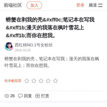
前端社区
登录
频道
加入
帖子详情
社区
前端社区
感慨
螃蟹在剥我的壳&#xff0c;笔记本在写我
&#xff1b;漫天的我落在枫叶雪花上
&#xff1b;而你在想我。
西红柿NO.1号女粉丝
2024-10-26
螃蟹在剥我的壳，笔记本在写我；漫天的我落在枫
叶雪花上；而你在想我。
给本帖投票
26
回复
打赏