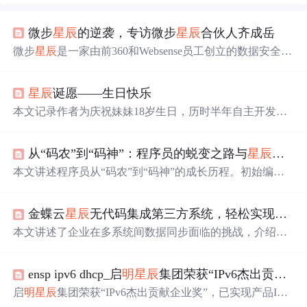
微步
星辰
的逆袭，专访微步
星辰
合伙人齐成岳
微步
星辰
是一家由前360和Websense员工创立的数据安全公
司，专注于DLP（数据丢失防护）领域。在面临国际大厂
的竞争和自身产品开发挑战中，微步
星辰
坚持技术创新和
星辰
诞愿——生日快乐
用户体验，最终成功打造出领先的产品，并在2018年获得
Gartner报告的认可，成为唯一上榜的中国DLP厂商。创始
本文记录作者为庆祝妹妹18岁生日，历时半年自主开发We
人刘霖和齐成岳等人，通过不断努力和坚持，证
明
了中国
b项目'
星辰
诞愿'的技术实践过程。涵盖Java SE、多线程、J
公司在数据安全领域的实力。
VM、计算机网络、MySQL、HTML/CSS/JS及SpringBoot
从“码农”到“码神”：程序员的蜕变之路与
星辰
大海
等核心技术栈学习与应用，突出从零构建全栈网站的真实
路径，体现自学规划、工程落地与持续交付能力。
本文讲述程序员从“码农”到“码神”的成长历程。初始编程
时充满困惑与挫败，在“码农”时代学会坚持和细致；后突
破自我成为“码师”，思维方式改变；最终升华成“码神”，
金蝶云
星辰
无代码集成第三方系统，轻松实现跨应用对接
在多方面展现卓越能力。还表达了对编程未来的无限向
往。
本文讲述了企业在多系统间数据同步面临的挑战，介绍了
金蝶云
星辰
和数环通iPaaS平台如何通过可视化方式实现快
速、灵活的系统对接，提供免费试用，展示了金蝶云
星辰
ensp ipv6 dhcp_启
明
星辰
集团荣获“IPv6杰出贡献企业奖”
与不同应用（如钉钉、CRM、电商平台等）集成的多种场
景实例。
启
明
星辰
集团荣获“IPv6杰出贡献企业奖”，已实现产品IPv
6全栈支持，并获得IPv6ReadyPhase2认证。该集团从用户