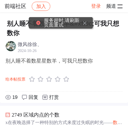
前端社区
登录
频道
加入
帖子详情
社区
前端社区
感慨
服务超时,请刷新
别人睡不着数星星数羊&#xff0c;可我只想
页面重试
数你
微风徐徐、
2024-10-26
别人睡不着数星星数羊，可我只想数你
给本帖投票
19
回复
打赏
2749 区域内点的个数
x在夜晚选择了一种特别的方式来度过失眠的时光——
数星