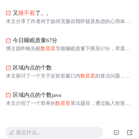
星
，而不是沉迷于电子设备。这个习惯展现了他对自然美
的欣赏和对平静生活的追求。
又
睡不着
了。。
本文分享了作者对于如何克服自我怀疑及焦虑的心得体
会，强调了保持淡定从容的重要性，并提出只要真心为自
己的内心服务，外界的困难和障碍都将迎刃而解。
今日睡眠质量67分
博主因昨晚失眠
数星星
导致睡眠质量下降至67分，早晨起
得早使得精神状态一般。为避免下午更加疲倦，计划中午
小憩一会来改善状况。
区域内点的个数
本文探讨了一个关于在矩形窗口内
数星星
的算法问题，通
过C语言实现，判断星星是否位于特定矩形区域内。文章
提供了完整的源代码，并讨论了在输入过程中遇到的int与d
区域内点的个数java
ouble类型转换的问题。
本文介绍了一个简单的
数星星
算法题目，通过输入矩形区
域和星星坐标来计算位于该区域内的星星数量。文章提供
了完整的Java代码示例，展示了如何判断一个点是否在矩
形内，并通过循环迭代完成计数。
说点什么…