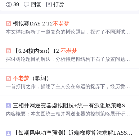
39
回复
打赏
模拟赛DAY 2 T2
不老梦
本文详细解析了一道复杂的树论题目，探讨了不同测试点
的解决方案，从直接输出到爆搜，再到优化的DFS回溯算
法。通过对比不同策略下的石子放置顺序，得出了最优解
【6.24校内test】T2
不老梦
的数学归纳证明。
探讨树论题目的解法，分析特定树结构下石子放置问题的
算法设计，涉及回溯、排序与动态规划策略。
不老梦
（歌词）
一首抒情之作，描述了主人公在命运的捉弄下，经历爱情
的甜蜜与苦楚，表达了对于缘分的感慨与对未来的期许。
三相并网逆变器虚拟阻抗+统一有源阻尼策略SVPWM+SPWM调制仿真
内容概要：本文围绕三相并网逆变器的控制策略展开研
究，重点探讨了虚拟阻抗与统一有源阻尼相结合的控制方
法，并实现了SVPWM（空间矢量脉宽调制）与SPWM
【短期风电功率预测】近端梯度算法求解LASSO分位数回归-短期风电功率预测研究（Matlab代码实现）
（正弦脉宽调制）两种调制方式在Simulink平台下的仿真建