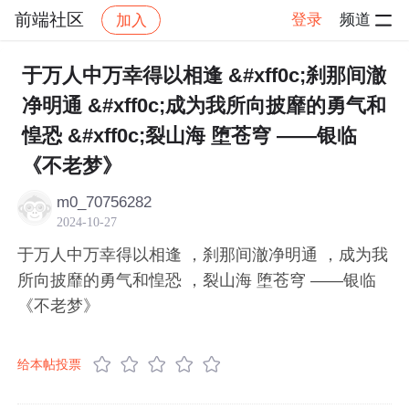
前端社区
登录
频道
加入
帖子详情
社区
前端社区
感慨
于万人中万幸得以相逢 &#xff0c;刹那间澈
净明通 &#xff0c;成为我所向披靡的勇气和
惶恐 &#xff0c;裂山海 堕苍穹 ——银临
《不老梦》
m0_70756282
2024-10-27
于万人中万幸得以相逢 ，刹那间澈净明通 ，成为我
所向披靡的勇气和惶恐 ，裂山海 堕苍穹 ——银临
《不老梦》
给本帖投票