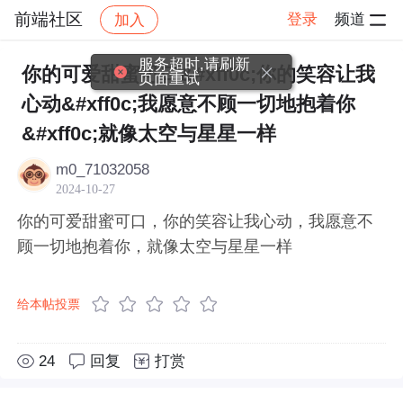
前端社区
登录
频道
加入
帖子详情
社区
前端社区
感慨
服务超时,请刷新
你的可爱甜蜜可口&#xff0c;你的笑容让我
页面重试
心动&#xff0c;我愿意不顾一切地抱着你
&#xff0c;就像太空与星星一样
m0_71032058
2024-10-27
你的可爱甜蜜可口，你的笑容让我心动，我愿意不
顾一切地抱着你，就像太空与星星一样
给本帖投票
24
回复
打赏