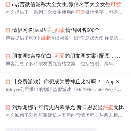
c语言微信昵称大全女生,微信名字大全女生
可爱
本文提供了一系列适合女生使用的
可爱
微信名字，包括阳
光活泼型和甜美
可爱
型等多种风格，同时还介绍了如何选
取独特的微信名字的方法。
情侣网名java语言_
甜蜜
情侣网名600个
博客提供了600个
甜蜜
情侣网名，如“你是我天使|你是我的
惡魔”“始于初见|止于终老”等，涵盖多种风格，能满足不同
情侣的需求。
朋友圈9宫格留白_
可爱
的朋友圈文案+配图，打包带走！
博客汇总了多种朋友圈九宫格文案，包括告别、跨年、王
者荣耀、生日、520表白等文案，还有一些有趣的日常文案
及
可爱
表述，为发朋友圈提供了丰富素材。
【免费游戏】你想成为爱神丘比特吗 ? – App Store小
InJoyee公司推出的物理益智游戏《Mr.&Mrs.CutiePie(小
可
爱
对对碰）》已上线。游戏包含四个场景，玩家需帮助被
分开的小
可爱
们克服障碍相聚。游戏操作简单，需收集
星
刘烨谢娜早年情史内幕曝光 昔日恩爱显
甜蜜
无比
星
过关。
本文回顾了刘烨与谢娜长达五年的恋情历程，从两人相识
相爱到最终分手的过程，包括他们在公众面前的
甜蜜
瞬间
及分手后的各自发展。