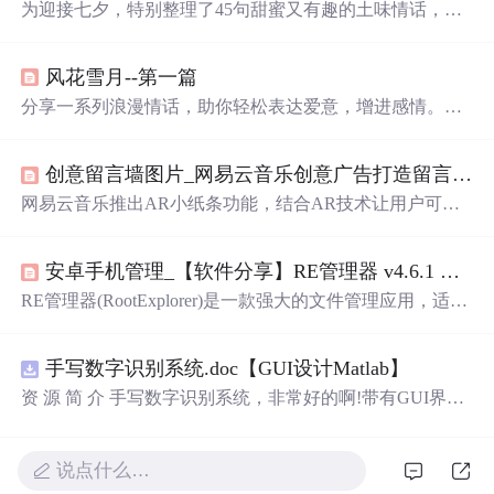
为迎接七夕，特别整理了45句甜蜜又有趣的土味情话，每
一句都充满了创意和温情，适合在特别的日子里表达爱
意。
风花雪月--第一篇
分享一系列浪漫情话，助你轻松表达爱意，增进感情。从
甜蜜暗示到直接告白，让心仪之人感受到你的温暖与独特
魅力。
创意留言墙图片_网易云音乐创意广告打造留言墙，互动营销开启用户核心时代！...
网易云音乐推出AR小纸条功能，结合AR技术让用户可在
虚拟留言墙上留言，创造独特体验。通过与海底捞合作，
实现了线上线下深度互动，提升了用户体验。
安卓手机管理_【软件分享】RE管理器 v4.6.1 完整版 ——安卓手机必备文件管理器...
RE管理器(RootExplorer)是一款强大的文件管理应用，适用
于已Root的Android设备。它提供了全面的文件系统访问功
能，包括文件编辑、数据库查看、压缩/解压缩、脚本执行
手写数字识别系统.doc【GUI设计Matlab】
等，并支持多种文件排序方式和视图展示。
资 源 简 介 手写数字识别系统，非常好的啊!带有GUI界
面，使用方便! 详 情 说 明 用这个手写数字识别系统，你可
以轻松地识别手写数字。这个系统不仅功能强大，而且还
带有直观的图形用户界面（GUI），非常容易使用。你只
说点什么…
需要将手写数字输入系统，它将立即给出准确的识别结