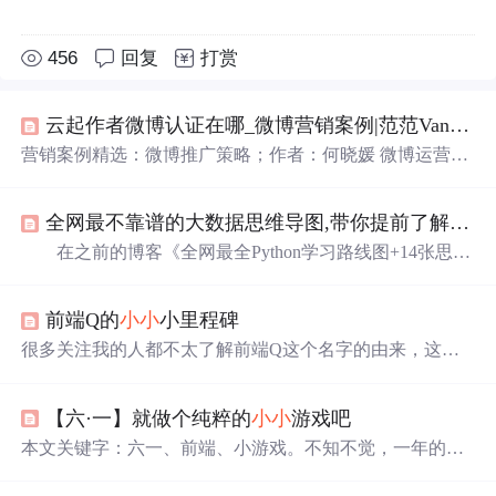
456
回复
打赏
云起作者微博认证在哪_微博营销案例|范范Vany —
营销案例精选：微博推广策略；作者：何晓媛 微博运营Bu
sinessIntroduction客户基本信息/范范Vany是一位个人博主，
之前有在小红书上发布
分享
一些视频，初合作时微博
粉丝
全网最不靠谱的大数据思维导图,带你提前了解Hadoop生态系统,解锁新手
不到5000，基本算不上有基础
粉丝
。与我们合作一个月
粉
丝
突破2万，正式开启了个人博主之路。目前是微博认证时
在之前的博客《全网最全Python学习路线图+14张思维
尚博主、微博原创视频博主和微博VLOG博主，时常接到
导图,让python初学者不走弯路!》发布出去之后,也算是
小小
产品合作推广的咨询。Advertising d...
地"火"了一吧。最直观的表现就在于原来两百出头的
粉丝
前端Q的
小小
小里程碑
数到现在翻了一倍(入驻CSDN不到2个月)。 &...
很多关注我的人都不太了解前端Q这个名字的由来，这篇
文章就来讲讲前端Q的前世今生，顺便送大大
福利
(文末有
惊喜)，哈哈～～恭喜！前端Q总用户数突破千啦~~前端Q
【六·一】就做个纯粹的
小小
游戏吧
前世前端Q这个...
本文关键字：六一、前端、小游戏。不知不觉，一年的时
光已经流逝近半，又到了一个不再需要过的节日。还记得
夕阳下的奔跑，那是我逝去的青春。。。咳咳咳！时光荏