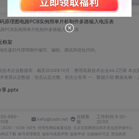
发表回
代码原理图电路PCB实例用单片机制作多路输入电压表
电路PCB实例用单片机制作多路输入电压表
体元框架
自主地在递归代理周期中编写、编辑、测试和优化代码。
）
业数据库，截至2024年10月，整理高新技术企业44.2万家 本次团队
包含认定次数、初次公告等 一、数据介绍 数据名称：上市
.pptx
年份 上市状态 有过高新技术企业认定 认定次数 初次认定年份 初次公告年份
400-660-
在线客
工作时间 8:30-
kefu@csdn.net
0108
服
22:00
2020〕1039-165号
经营性网站备案信息
北京互联网违法和不良信息举报中心
me商店下载
账号管理规范
版权与免责声明
版权申诉
出版物许可证
营业执照