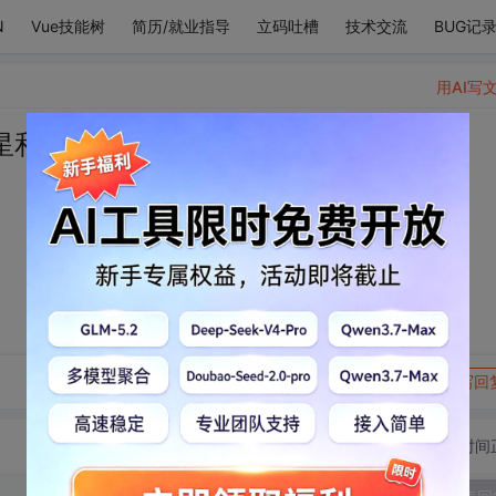
N
Vue技能树
简历/就业指导
立码吐槽
技术交流
BUG记
用AI写
星和银河。
转发到动态
举报
写回
切换为时间