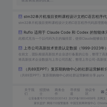
请发表友善的回复…
stm32单片机项目资料课程设计文档C语言程序
stm32单片机项目资料课程设计文档C语言程序代码原理图
Ruflo 适用于 Claude Code 和 Codex 的智能
此模式充当一个以代码为主的编排层，使得Claude能够
上市公司高新技术资质认定数据（1999-2023年
在前文，团队根据高新技术企业进行备案的公告，整理了高新技术企
将高新技术企业数据与上市公司匹配，整理上市公司-高新技术资质认定数据，
公司-高新技术资质认定数据 数据年份：1999-2023年 数据样本：6.45万条 数据来源：全国高新技术企业认定管理工作领导小组办公室
（共89页PPT）复苏期购物中心的社群运营解析分享
数据说明：包含认定次数、初次公告等 相关数据：高新技术企业数据库 二、数据指标 年份 股票代码 股票简称 中文全称 行业名称 行业代
码 省份 城市 区县 省份代码 城市代码 区县代码 首次上市
（共89页PPT）复苏期购物中心的社群运营解析分享.pptx
关于我
招贤纳
商务合
寻求报
协议专
们
士
作
道
区
公安备案号11010502030143
京ICP备19004658号
京网文〔
家长监护
网络110报警服务
中国互联网举报中心
Chro