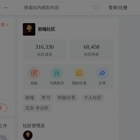
...
录
登录/注册
文章
前端社区
316,330
60,458
社区成员
社区内容
发帖
与我相关
我的任务
分享
前端
学习
经验分享
个人社区
复
北京·丰台区
社区管理员
正序