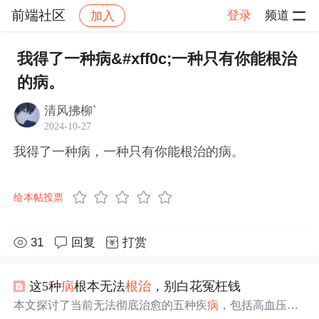
前端社区
登录
频道
加入
帖子详情
社区
前端社区
感慨
我得了一种病&#xff0c;一种只有你能根治
的病。
清风拂柳`
2024-10-27
我得了一种病，一种只有你能根治的病。
给本帖投票
31
回复
打赏
这5种
病
根本无法
根治
，别白花冤枉钱
本文探讨了当前无法彻底治愈的五种疾
病
，包括高血压、