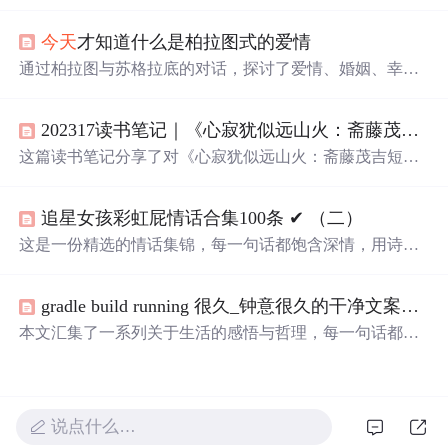
者荣耀、生日、520表白等文案，还有一些有趣的日常文案
及
可爱
表述，为发朋友圈提供了丰富素材。
今天
才知道什么是柏拉图式的爱情
通过柏拉图与苏格拉底的对话，探讨了爱情、婚姻、幸
福、外遇及生活的真谛。每一次的选择都像是穿越一片田
野或树林，寻找那最合适的麦穗或树木。
202317读书笔记｜《心寂犹似远山火：斋藤茂吉短歌300》——茫茫心海里，孤帆与谁同
这篇读书笔记分享了对《心寂犹似远山火：斋藤茂吉短歌3
00》的感悟，书中通过短歌形式展现了生活的喜怒哀乐，
以及自然景象如何唤起内心的情感。作者提到短歌与俳句
追星女孩彩虹屁情话合集100条 ✔︎ （二）
的区别，并摘录了一些描绘人生况味与自然景色的诗句，
表达了对生活美好瞬间的珍视和对自然的热爱。
这是一份精选的情话集锦，每一句话都饱含深情，用诗意
的语言表达对爱人的独特情感。从四季更替到日常琐碎，
从山川湖海到街头巷尾，每一段文字都在诉说着对一个人
gradle build running 很久_钟意很久的干净文案语录
的思念与热爱。
本文汇集了一系列关于生活的感悟与哲理，每一句话都是
对日常琐碎的深刻反思，旨在引导读者更好地理解生活的
真谛，学会如何面对情绪的波动，如何处理人际关系，以
及如何寻找生活中的小确幸。
说点什么…