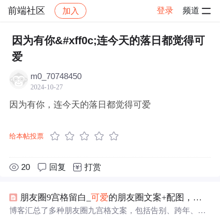
前端社区
登录
频道
加入
帖子详情
社区
前端社区
感慨
因为有你&#xff0c;连今天的落日都觉得可
爱
m0_70748450
2024-10-27
因为有你，连今天的落日都觉得可爱
给本帖投票
20
回复
打赏
朋友圈9宫格留白_
可爱
的朋友圈文案+配图，打包带走！
博客汇总了多种朋友圈九宫格文案，包括告别、跨年、王