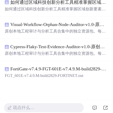
如何通过区域科技创新分析工具精准掌握区域创新要素分布与产业链融合现状？.docx
带有直观的图形用户界面（GUI），非常容易使用。你只
需要将手写数字输入系统，它将立即给出准确的识别结
如何通过区域科技创新分析工具精准掌握区域创新要素分
果。这个系统可以在各种场景中使用，无论是学校、工作
布与产业链融合现状？
还是日常生活，都能为你提供快速和准确的识别服务。它
是一个非常方便和实用的工具，你一定会喜欢它的！
Visual-Workflow-Orphan-Node-Auditor-v1.0-原创源码与文档.zip
原创本地工程审计与分析工具合集中的独立资源包。每个
ZIP包含完整源码、3项自动化测试、可复现合成示例、离
线HTML、JSON与SVG报告、1080×720真实运行效果图、
Cypress-Flaky-Test-Evidence-Auditor-v1.0-原创源码与文档.zip
README、运行说明、功能清单、MIT License及原创与授
权声明。解压后进入project目录，执行npm test验证算法，
原创本地工程审计与分析工具合集中的独立资源包。每个
执行npm run report生成报告，也可通过本地静态服务器打
ZIP包含完整源码、3项自动化测试、可复现合成示例、离
开网页。运行时零第三方依赖，不包含热点产品或开源项
线HTML、JSON与SVG报告、1080×720真实运行效果图、
目源码、Logo、官方截图、论文、生产日志或其他受限素
FortiGate-v7.4.9-FGT-601E-v7.4.9.M-build2829-FORTINET.out
README、运行说明、功能清单、MIT License及原创与授
材。适合前端开发、AI应用工程、测试审计和课程实践。
权声明。解压后进入project目录，执行npm test验证算法，
FGT_601E-v7.4.9.M-build2829-FORTINET.out
执行npm run report生成报告，也可通过本地静态服务器打
开网页。运行时零第三方依赖，不包含热点产品或开源项
目源码、Logo、官方截图、论文、生产日志或其他受限素
材。适合前端开发、AI应用工程、测试审计和课程实践。
说点什么…