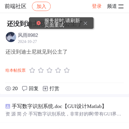
前端社区
登录
频道
加入
帖子详情
社区
前端社区
感慨
服务超时,请刷新
还没到迪士尼就见到公主了
页面重试
风雨8982
2024-10-27
还没到迪士尼就见到公主了
给本帖投票
20
回复
打赏
手写数字识别系统.doc【GUI设计Matlab】
资 源 简 介 手写数字识别系统，非常好的啊!带有GUI界
面，使用方便! 详 情 说 明 用这个手写数字识别系统，你可
以轻松地识别手写数字。这个系统不仅功能强大，而且还