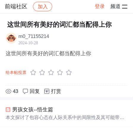
前端社区
登录
频道
加入
帖子详情
社区
前端社区
感慨
这世间所有美好的词汇都当配得上你
m0_71155214
2024-10-28
这世间所有美好的词汇都当配得上你
给本帖投票
43
回复
打赏
男孩女孩--悟生篇
本文探讨了包容心态在人际关系中的局限性及其可能带来
的负面后果，并提倡一种更高层次的心态——学会欣赏他
人之美，认为唯有具备发现美并欣赏美的能力，才能真正