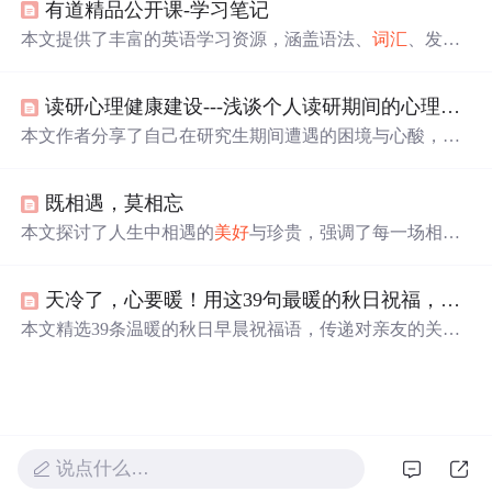
有道精品公开课-学习笔记
获得快乐与
美好
。
本文提供了丰富的英语学习资源，涵盖语法、
词汇
、发音
等多方面。解析了英语中及物与不及物动词的区别，介绍
了英语句子结构和构词法，同时提供了口语提升技巧和单
读研心理健康建设---浅谈个人读研期间的心理变化
词记忆方法。
本文作者分享了自己在研究生期间遭遇的困境与心酸，包
括学术压力、导师关系等问题，以及如何通过爱这个世
界、看到生活
美好
、建立心理防线和接受平凡来走出困
既相遇，莫相忘
境。作者强调了保持热爱生活、关注身边
美好
、建立自我
心理防线的重要性，旨在鼓励他人面对困难时保持乐观，
本文探讨了人生中相遇的
美好
与珍贵，强调了每一场相遇
寻找生活的阳光。
都值得珍惜。从偶然的邂逅到深刻的情感连接，作者呼吁
人们要珍惜每一次相遇的机会，并将其视为生命中的宝贵
天冷了，心要暖！用这39句最暖的秋日祝福，去问候你心里最惦记的人。
财富。
本文精选39条温暖的秋日早晨祝福语，传递对亲友的关心
与牵挂。内容围绕秋季气候特点，结合健康提醒与情感问
候，表达吉祥如意、幸福安康的
美好
祝愿，适合用于日常
情感交流。
说点什么…