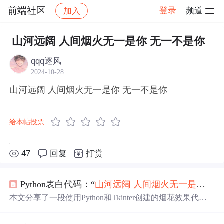
前端社区
登录
频道
加入
帖子详情
社区
前端社区
感慨
山河远阔 人间烟火无一是你 无一不是你
qqq逐风
2024-10-28
山河远阔 人间烟火无一是你 无一不是你
给本帖投票
47
回复
打赏
Python表白代码：“
山河
远阔
人间烟火
无一是
你
无
本文分享了一段使用Python和Tkinter创建的烟花效果代
码，结合动人的烟花文案，适合作为表白小项目。文章介
绍了环境安装、素材选择和代码实现，并展示了多组烟花