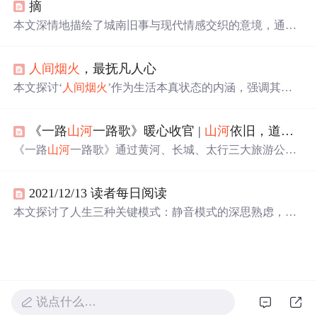
摘
效果和深情的烟花文案。
本文深情地描绘了城南旧事与现代情感交织的意境，通过
诗意的语言表达了对过去的怀念与对未来的憧憬，以及在
广阔
山河
与
人间烟火
中寻找自我与爱情的真谛。
人间烟火
，最抚凡人心
本文探讨‘
人间烟火
’作为生活本真状态的内涵，强调其在
平凡日常中体现的安全感、归属感与情感联结，并结合程
序员群体常面临的焦虑与疏离，反思技术工作背景下回归
《一路
山河
一路歌》暖心收官 |
山河
依旧，道路常新
生活质感的重要性。文中指出烟火气即具象可感的真实存
在——饮食、亲情、邻里、微小善意等，是抵御异化、锚
《一路
山河
一路歌》通过黄河、长城、太行三大旅游公
定自我价值的重要力量。
路，串联山西历史文化景观，展现三晋大地的文明脉络与
人文风情。节目融合实地探访与沉浸体验，让观众深入理
2021/12/13 读者每日阅读
解传统建筑、非遗技艺与地域精神，推动文化旅游深度融
合。
本文探讨了人生三种关键模式：静音模式的深思熟虑，游
戏模式的主动选择与目标导向，以及飞行模式的自我反
思。通过
山河
烟火与各自安好的主题，展现了人生阶段性
的变化和智慧成长。
说点什么…