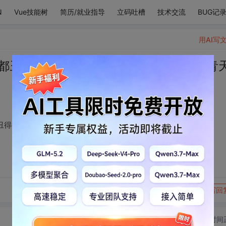
N
Vue技能树
简历/就业指导
立码吐槽
技术交流
BUG记
用AI写
都丑，人也丑，我也丑得很。 只有你是青
丑得很。 只有你是青天一样可羡。
转发到动态
举报
写回
切换为时间