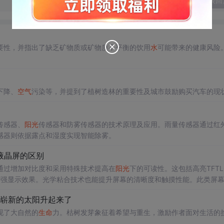
发表回
要性，并指出了缺乏矿物质或矿物质不平衡的饮用
水
可能带来的健康风险
下降、
空气
污染等，并提到了植树造林的重要性及城市鼓励购买汽车的现
传感器、
阳光
传感器和防雾传感器的技术原理及应用。雨量传感器通过红
感器则依据露点和湿度实现智能除雾。
液晶屏的区别
通过增加对比度和采用特殊技术提高在
阳光
下的可读性。这包括高亮TFTL
以增强显示效果。光学粘合技术也能提升屏幕的清晰度和触摸性能。此类屏
个崭新的太阳升起来了
现了大自然的
生命
力。枯树发芽象征着希望与重生，激励作者面对生活的