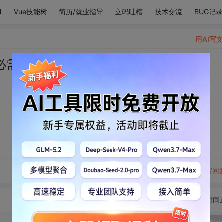
N
Vue技能树
简历/就业指导
立码吐槽
技术交流
BUG记
用AI写
必需品。
转发到动态
举报
写回
切换为时间