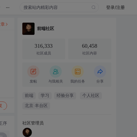
...
录
登录/注册
文章
前端社区
316,333
60,458
社区成员
社区内容
发帖
与我相关
我的任务
分享
前端
学习
经验分享
个人社区
复
北京·丰台区
社区管理员
正序