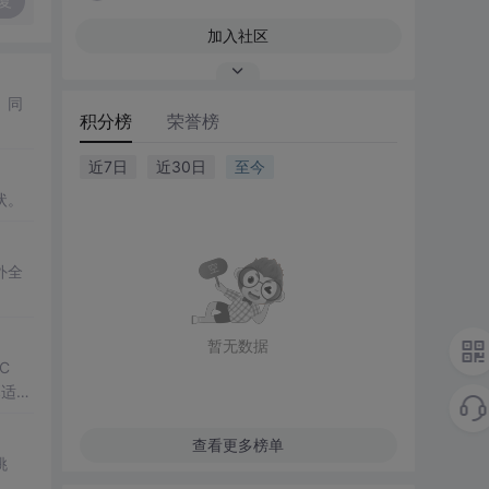
复
加入社区
。同
积分榜
荣誉榜
近7日
近30日
至今
状。
外全
暂无数据
C
幕适用
查看更多榜单
挑