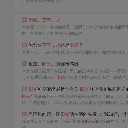
请发表友善的回复…
阳光
、
空气
、
水
本文探讨了
水
与健康的关系，强调了
水
中矿物质对健康的重
时，文章提出了健康饮用
水
的标准。
你想买
空气
，
水
还是
阳光
？
本文讨论了当前环境问题对未来生活的影响，如饮用
水
质量
雨量、
阳光
、防雾传感器
本文介绍了应用于中高端车型上的三种常见传感器——雨量
反射原理监测雨
水
，
阳光
传感器控制自动大灯系统，防雾传
阳光
可视液晶屏是什么？
阳光
可视液晶屏和普通
阳光
可视液晶屏是一种专为户外或强光环境设计的显示屏，
D、半透射型TFTLCD以及表面处理如防反射和防眩光，
于需要在户外使用的设备，如工业显示器和移动设备。
当清晨的第一缕
阳光
洒在我的头发上, 我知道,一
作者在春天早晨醒来，感受到温暖的
阳光
和清新的
空气
，发
战。