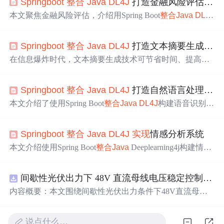
Springboot
整合
Java
DL4J
打造金融风险评估系统
本文聚焦金融风险评估，介绍用Spring Boot
整合
Java
DL4J
打造信贷风险评估系统。阐述选用多层感知机（MLP）的
理由，说明数据集准备、预处理方法，涵盖项目搭建、依
Springboot
整合
Java
DL4J
打造文本摘要生成系统
赖配置、模型训练、评估与测试，还给出单元测试示例，
为金融科技开发者提供参考。
在信息爆炸时代，文本摘要生成技术可节省时间、提高效
率。本文介绍使用Spring Boot
整合
Java
Deeplearning4j构建
文本摘要生成系统，涵盖技术概述、数据集格式、数据预
Springboot
整合
Java
DL4J
打造自然语言处理之语音识别系统
处理、技术
实现
、单元测试等内容，还给出预期输出和参
考资料。
本文介绍了使用Spring Boot
整合
Java
DL4J
构建语音识别系
统的方法。阐述了Spring Boot、
Java
Deeplearning4j和语音
识别技术，选择LSTM等神经网络，说明了数据集格式，
Springboot
整合
Java
DL4J
实现
情感分析系统
详细讲解了从Maven依赖、数据预处理到模型构建、训
练、预测的技术
实现
，还进行了单元测试。
本文介绍使用Spring Boot
整合
Java
Deeplearning4j构建情感
分析系统。先阐述Spring Boot、Deeplearning4j和情感分析
技术，选择LSTM神经网络，说明数据集格式。接着介绍
间歇性光伏出力下 48V 直流母线电压稳定控制及储能双向充放电闭环调控体系研究（Simulink仿真
技术
实现
，包括Maven依赖、数据预处理、构建模型、训
练模型和预测情感，最后进行单元测试，助力企业了解用
内容概要：本文围绕间歇性光伏出力条件下48V直流母线
户满意度。
电压的稳定控制与储能系统双向充放电的闭环调控体系展
开深入研究，系统探讨了光伏阵列非线性输出特性与锂离
说点什么…
子电池储能系统在离网直流微网中的能量均衡建模方法及