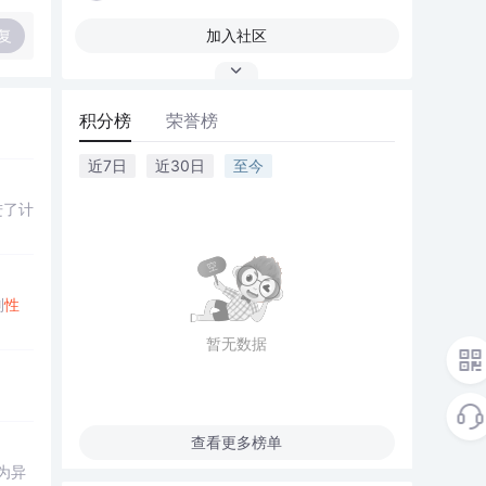
复
加入社区
积分榜
荣誉榜
近7日
近30日
至今
进了计
别
性
暂无数据
查看更多榜单
为异