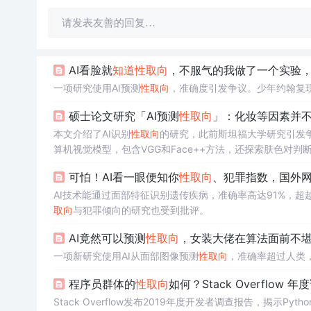
请发表友善的回复…
AI看脸就
知道
性取向
，不服气的我做了一个实验，
一项研究使用AI预测
性取向
，准确度引发争议。少年约翰复现
硕士论文研究「AI预测
性取向
」：化妆等因素并
本文介绍了AI识别
性取向
的研究，此前斯坦福大学研究引发争议
算机视觉模型，包含VGG和Face++方法，还探索肤色对
可怕！AI看一眼便知你
性取向
、犯罪指数，国外
AI技术能通过面部特征识别遗传疾病，准确率高达91%，
取向
与犯罪倾向的研究也受到批评。
AI竟然可以预测
性取向
，女装大佬在算法面前不
一项新研究使用AI从面部图像预测
性取向
，准确率超过人类
程序员群体的
性取向
如何？Stack Overflow 
Stack Overflow发布2019年度开发者调查报告，揭示P