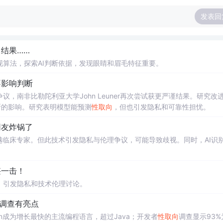
发表回
结果……
算法，探索AI判断依据，发现眼睛和眉毛特征重要。
不影响判断
，南非比勒陀利亚大学John Leuner再次尝试获更严谨结果。研究改
判断的影响。研究表明模型能预测
性取向
，但也引发隐私和可靠性担忧。
网友炸锅了
超越临床专家。但此技术引发隐私与伦理争议，可能导致歧视。同时，AI识
堪一击！
，引发隐私和技术伦理讨论。
年度调查有亮点
ython成为增长最快的主流编程语言，超过Java；开发者
性取向
调查显示93%