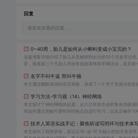
回复
请发表友善的回复…
0~40周，胎儿是如何从小蝌蚪变成小宝贝的？
这篇博客详细介绍了胎儿从受精卵到出生的10个月发育过程
育，接着第三个月胎儿开始有面部表情和手脚活动，直至第
觉逐渐发展，神经系统和身体机能不断成熟，每个阶段都充
名字不叫牛逼 而叫牛顿
本文通过幽默诙谐的语言风格，讲述了一个关于灵感与创造
学习方法-学习观（14）神经网络
本文探讨了神经网络的起源，从六亿年前生命的复杂功能涌
络如何通过突触可塑性和经验总结进行学习，以及正确学习
技术人英语实战手记：聚焦听读写闭环与技术体
本文面向工程师群体，提出以‘听-读-写’为核心的技术英