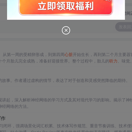
切换为时间
发表回
。从第一周的受精卵形成，到第四周
心脏
开始生长，再到第二个月主要器
十个月胎儿完全成熟，准备好迎接世界。整个过程中，胎儿的
听力
、味觉
满了生命的
奇迹
。
的故事。作者通过虚构的情节，表达了对于创造和灵感突然降临的期待。
现讲起，深入解析神经网络的学习方式及其对现代学习的影响。揭示了神
神经网络的方法。
写作
语学习闭环，强调场景化词汇积累、技术体写作规范、重音节奏训练、技术俚