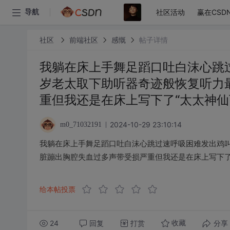
社区活动
赢在CSD
导航
社区
前端社区
感慨
帖子详情
我躺在床上手舞足蹈口吐白沫心跳
岁老太取下助听器奇迹般恢复听力
重但我还是在床上写下了“太太神仙
2024-10-29 23:10:14
m0_71032191
我躺在床上手舞足蹈口吐白沫心跳过速呼吸困难发出鸡
脏蹦出胸腔失血过多声带受损严重但我还是在床上写下了
给本帖投票
24
回复
打赏
分享
收藏