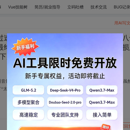
N
Vue技能树
简历/就业指导
立码吐槽
技术交流
BUG记
用AI写
过速呼吸困难发出鸡叫音量过高使得楼上八
最终我虽然心脏蹦出胸腔失血过多声带受损
下凡辛苦了！”九个大字！
叫音量过高使得楼上八十岁老太取下助听器奇迹般恢复听力最终我虽
“太太神仙下凡辛苦了！”九个大字！
转发到动态
举报
写回