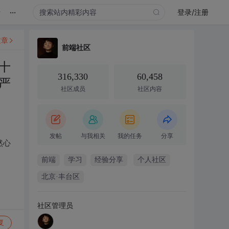
...
录
登录/注册
文章
前端社区
十
316,330
60,458
严
社区成员
社区内容
发帖
与我相关
我的任务
分享
然心
前端
学习
经验分享
个人社区
北京·丰台区
社区管理员
复