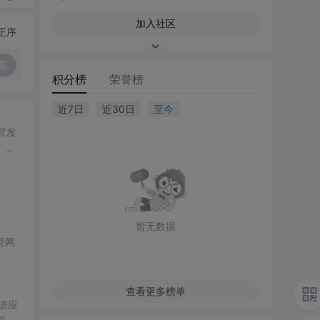
加入社区
正序
复
积分榜
荣誉榜
近7日
近30日
至今
官发
、触
暂无数据
经网
查看更多榜单
语应