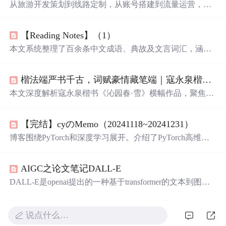
从旅游开发策划到线路定制，从账号搭建到流量运营，从
直播赋能到销售转化——他们搭建起 “线上电商+线下服务
+直播赋能” 的全链路闭环，收购四川太平洋国旅等优质文
【Reading Notes】（1）
旅资源，让“说走就走”不再只是一句口号。杜牧说 “南朝四
百八十寺，多少楼台烟雨中”——你撑着伞走过一座石桥，
本文系统整理了百余条中文成语、典故及文言词汇，涵盖
脚下是千年的青石板，耳边是评弹的软糯吴语。那里的
出处、释义、用法与哲理内涵，如‘马太效应’‘刻舟求剑’‘吴
风，吹过了张骞的驼铃，吹过了霍去病的战旗，吹过了王
带当风’‘防微杜渐’等；同时收录高频英文习语、俚语及文
维笔下的 “大漠孤烟直”。是你心里还有一个地方，让你魂
楷法端严书千古，词赋豪情藏笔端｜寇永泉楷书《沁园春・雪》精品横幅赏析
化表达，如‘take the mickey’‘put your money where your mout
牵梦萦，让你觉得——活着，真好。是你还会在看到日落
h is’‘a flash in the pan’等，并附中英对照与语境说明。内容
本文深度解析寇永泉楷书《沁园春·雪》横幅作品，聚焦其
时，停下来，什么都不说，就那么看着。
聚焦语言本体知识与跨文化修辞智慧，服务于语言学习、
唐楷法度、精工书写、长城山水暗纹定制笺纸及作者名号
人文素养提升与信息技术场景下的自然语言处理语料构
印与四方馆藏鉴藏印的成套配置。强调该作在红色文化题
建。
【完结】cyのMemo（20241118~20241231）
材书法中罕见的全词精工楷书完整性、材质稀缺性与流传
可考性，属当代馆藏级红色书法珍品，具备文史研究、高
博客围绕PyTorch和深度学习展开。介绍了PyTorch高维张
端陈设与长期典藏价值。
量的维度操作、内存布局，对比view和reshape方法；阐述
了Transformer编码器的原理和einsum、einops库的使用。还
AIGC之论文笔记DALL-E
详细说明了多轮对话任务中微调模型的流程，包括数据准
备、模型选择、训练和评估等步骤。
DALL-E是openai提出的一种基于transformer的文本到图像
生成模型，通过离散自编码器（dVAE）将图像编码为toke
ns，再用自回归transformer建模，实现零样本生成。该方法
借鉴VQ-VAE，解决离散分布不可导问题采用gumbel-softm
说点什么…
ax技巧。