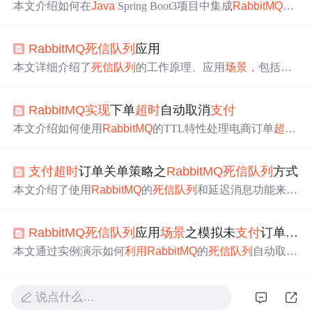
本文介绍如何在
Java
Spring Boot3项目中集成
RabbitMQ
，
利用
死信
队列
实现
支付
订单
超时
自动撤销功能。通过设置
消息TTL和
死信
交换机，未在指定时间内完成
支付
的订单
RabbitMQ
死信
队列
应用
将被转入
死信
队列
并触发取消逻辑，适用于高并发
场景
下
的资源管理。
本文详细介绍了
死信
队列
的工作原理、应用
场景
，包括如
何在SpringBoot中集成
RabbitMQ
，并通过
Java
代码演示了
死信
队列
的生产者和消费者操作。通过实例探讨了如何处
RabbitMQ
实现
下单
超时
自动取消
支付
理
超时
订单和消息确认拒收的
场景
。
本文介绍如何使用
RabbitMQ
的TTL特性处理电商订单
超时
问题，通过配置订单消息
队列
和
死信
队列
，
实现
订单在规
定时间内未
支付
则自动取消的功能。
支付
超时
订单关单策略之
RabbitMQ
死信
队列
方式
本文介绍了使用
RabbitMQ
的
死信
队列
和延迟消息功能来
实
现
订单
超时
自动关单的业务
场景
。通过配置
死信
交换机和
设置消息存活时间，确保在规定时间内未
支付
的订单能够
RabbitMQ
死信
队列
应用
场景
之模拟未
支付
订单自动取消
被正确处理。同时提供了相关的代码示例，包括
队列
和交
换机的配置、延迟消息的发送以及消费者处理关单的逻
本文通过实例演示如何
利用
RabbitMQ
的
死信
队列
自动取消
辑。
未
支付
订单，减少数据库压力，提升系统效率。
说点什么…