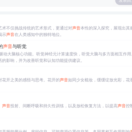
发表回
艺术不仅挑战传统的艺术形式，更通过对
声音
本性的深入探究，展现出其
揭示
声音
在人类感知中的独特地位。
的
声音
与听觉
驱动大脑核心功能。听觉神经元计算速度快，听觉大脑与多方面相互作用
活的影响，并为改善听觉和认知功能提供建议。
对花开之美的感悟与思考。花开的
声音
如同少女梳妆，缓缓绽放光彩，花
、
声音
投射、间断呼吸和持久性训练，以及放松恢复方法，以提高
声音
控
和高频能量比例、房间信息、可能声源位置信息等。各因素相互作用影响