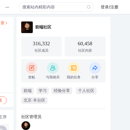
...
录
登录/注册
文章
前端社区
316,332
60,458
社区成员
社区内容
发帖
与我相关
我的任务
分享
前端
学习
经验分享
个人社区
复
北京·丰台区
社区管理员
正序