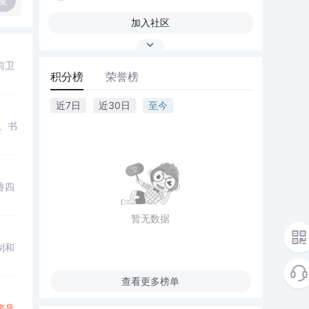
复
加入社区
前卫
积分榜
荣誉榜
近7日
近30日
至今
。书
香四
暂无数据
制和
查看更多榜单
声音