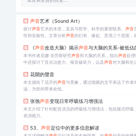
请发表友善的回复…
声音
艺术（Sound Art）
探讨
声音
艺术的本质，及其与哲学、科学的紧密联系。
声音
性和实验性。文章分析
声音
的幻有、缘起、意境三个层面，
《
声音
改造大脑》揭示
声音
与大脑的关系-被低估
本书作者尼娜·克劳斯研究
声音
和大脑的关系，指出
声音
处理
中还探讨了音乐治愈力、噪音破坏力，以及
声音
对大脑和生
花開的聲音
本文描绘了花开的
声音
与景象，通过细腻的文字表达了作者
溢，为世间带来欢悦。
张弛
声音
变现日常呼吸练习增强法
本文介绍了针对配音演员的呼吸练习增强法，包括腹式呼吸
表演能力。
53、
声音
定位中的更多信息解读
本文详细解读
声音
定位涉及的多种因素，如
声音
信号中低频