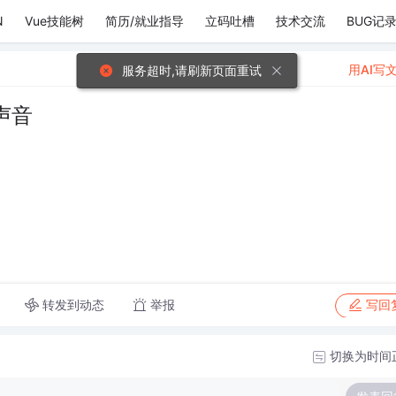
N
Vue技能树
简历/就业指导
立码吐槽
技术交流
BUG记
用AI写
服务超时,请刷新页面重试
声音
转发到动态
举报
写回
切换为时间