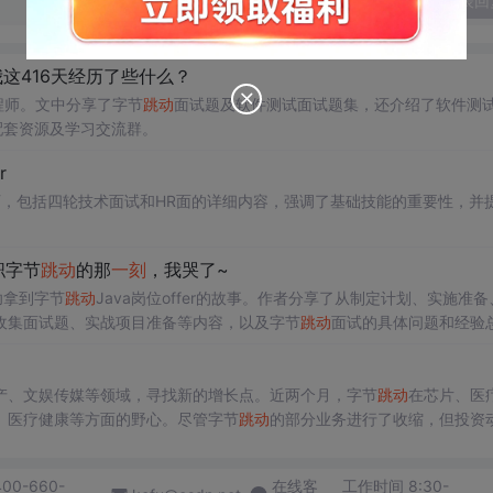
发表回
这416天经历了些什么？
程师。文中分享了字节
跳动
面试题及软件测试面试题集，还介绍了软件测
供配套资源及学习交流群。
r
，包括四轮技术面试和HR面的详细内容，强调了基础技能的重要性，并
职字节
跳动
的那
一刻
，我哭了~
功拿到字节
跳动
Java岗位offer的故事。作者分享了从制定计划、实施准备
收集面试题、实战项目准备等内容，以及字节
跳动
面试的具体问题和经验
产、文娱传媒等领域，寻找新的增长点。近两个月，字节
跳动
在芯片、医
、医疗健康等方面的野心。尽管字节
跳动
的部分业务进行了收缩，但投资
二增长曲线。
400-660-
在线客
工作时间 8:30-