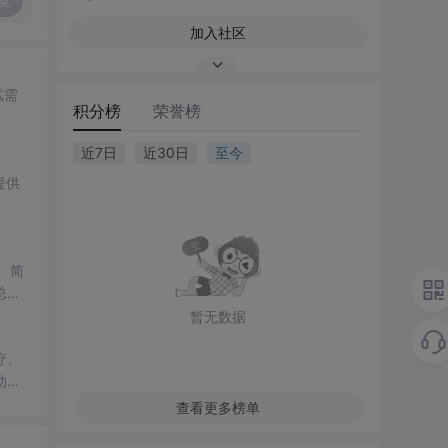
复
加入社区
试需
积分榜
荣誉榜
近7日
近30日
至今
提供
、简
总
暂无数据
疗、
动作
查看更多榜单