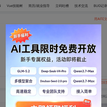
N
Vue技能树
简历/就业指导
立码吐槽
技术交流
BUG记
用AI写
。
转发到动态
举报
写回
切换为时间