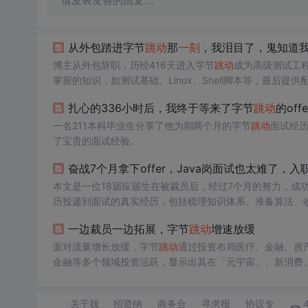
请发表友善的回复…
从外包踏进字节
跳动
那
一刻
，我泪目了，鬼知道我
博主从外包辞职，历经416天进入字节
跳动
成为高级测试工
掌握的知识，如测试基础、Linux、Shell脚本等，最后提
扎心的336小时后，我终于等来了字节
跳动
的offe
一名211本科毕业生分享了他为期两个月的字节
跳动
面试经历
了宝贵的面试经验。
奋战7个月拿下offer，Java岗面试也太难了，入
本文是一位18届应届生在被裁员后，经过7个月的努力，成
历投递到面试的真实经历，包括梳理知识体系、准备算法、
结。
一边裁员一边拓展，字节
跳动
增速放缓
面对流量增长放缓，字节
跳动
通过投资布局医疗、金融、房
金融等多个领域投资活跃，显示出其在「元宇宙」、新消费
不断，反映出其希望通过投资拓宽业务边界，打造公司的第
关于我
招贤纳
商务合
寻求报
协议专