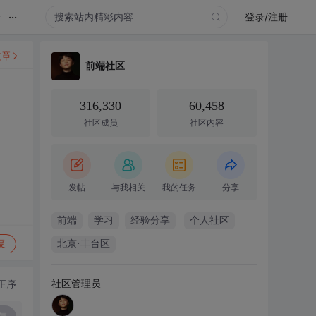
...
录
登录/注册
文章
前端社区
316,330
60,458
社区成员
社区内容
发帖
与我相关
我的任务
分享
前端
学习
经验分享
个人社区
复
北京·丰台区
社区管理员
正序