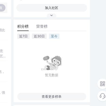
复
加入社区
积分榜
荣誉榜
用比
近7日
近30日
至今
意
在艺术
洁，
暂无数据
，强
查看更多榜单