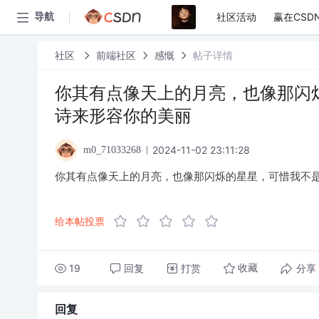
社区活动
赢在CSD
导航
社区
前端社区
感慨
帖子详情
你其有点像天上的月亮，也像那闪
诗来形容你的美丽
2024-11-02 23:11:28
m0_71033268
你其有点像天上的月亮，也像那闪烁的星星，可惜我不
给本帖投票
19
回复
打赏
分享
收藏
回复