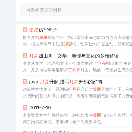
请发表友善的回复…
星星
仿写句子
博客介绍
星星
仿写句子，指出这能训练想象力与语言表达能
喻、拟人等修辞手法及
形容
词、动词让句子更生动，还可拓
月亮
照山川：文学、地理与文化的多维解读
本文从文学、地理和文化三个维度探讨了‘
月亮
照山川’的主
义，并从地理学角度解析了
月亮
对山川地貌、气候及生态系
与宗教中的体现。
java
月亮
升起,描写
月亮
升起的好句
这篇博客搜集了一系列描绘
月亮
升起时
美丽
景象的句子，宛
从初升的苍白到满月的辉煌，作者用细腻的笔触捕捉了月升
2011-7-19
本文赞美女性的独特魅力，包括外表的
美丽
与内在的智慧、
调了她们在家庭、事业和社会中的重要角色。