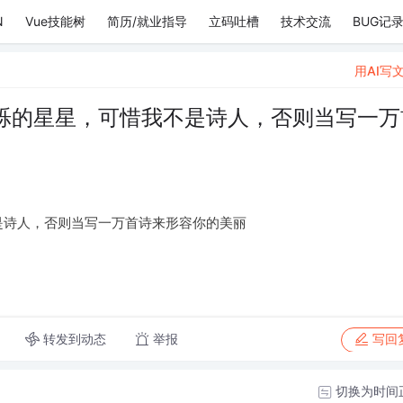
N
Vue技能树
简历/就业指导
立码吐槽
技术交流
BUG记
用AI写
烁的星星，可惜我不是诗人，否则当写一万
是诗人，否则当写一万首诗来形容你的美丽
转发到动态
举报
写回
切换为时间