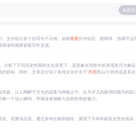
发表回
力。文中给出多个仿写句子示例，如将
星星
比作钻石、眼睛等，强调可运
展阅读和观察获取写作灵感。
题。分析了不同历史时期和文化背景下，该意象在诗歌中的表现形式与象征
统的影响。同时，文章还介绍了各地文化中关于‘
月亮
照山川’的传说及其
如诗篇，让人陶醉于月光的温柔与神秘之中。从月牙儿的娇俏到圆月的皎
的每一个动人瞬间，带领读者领略大自然的奇妙魅力。
善良、优雅等品质。通过多种比喻和描绘，展现了不同年龄段女性的风采