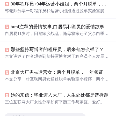
90年程序员+94年运营小姐姐，两个月脱单，一年领证！他们做对了这件事
韩老师分享一对程序员和运营小姐姐通过脱单实验室脱单
结婚
的故事。两人在脱单前对恋爱婚姻有各自思考，经实
验室老师介绍相识相恋。脱单实验室服务优质，有资深老
html注释的爱情故事,白居易和湘灵的爱情故事
师背调、分析需求等，维护400w+嘉宾库。
白居易11岁时，因避家乡战乱，随母将家迁至父亲白季庚
任官所在地——徐州符离(今安徽省宿县境内)。
之后
在那
里与一个比他小4岁的邻居女子相识，她的名字叫湘灵，长
那些坚持写博客的程序员，后来都怎么样了？
得活泼可爱，还懂点音律，于是两人就成了朝夕不离、青
梅竹马的玩伴。到白居易19岁、湘灵15岁时，情窦初开，
本文讲述了作者观察到坚持写博客对于程序员个人发展的
两人便开始了初恋。白居易有一首诗名为《邻女》，追叙
重要性和积极影响。通过分享自身经历和他人故事，作者
了十五岁的湘灵，赞美湘灵的美丽和她悦耳的嗓音。贞元
指出长期坚持写博客不仅可以提升技术水平，还可以建立
十四年(798)，白居易27岁的时候，为...
北京大厂男vs运营女：两个月脱单，一年领证
个人品牌，扩大社交圈子，甚至可能因此结识人生的另一
半。文中提到了几位因写博客而成功的职业开发者，如张
本文分享一对互联网男女通过脱单实验室小程序，两个月
鑫旭、stormzhang和阮一峰等，强调了通过不断学习和输出
脱单、一年领证的案例。指出互联网人脱单难或因缺乏途
知识成为顶尖人才的重要性。
径，该小程序用户多为大厂从业者，有资深恋爱老师提供
她的来信：毕业进入大厂，人生处处都是选择题
保姆式服务，成立6年维护400w+嘉宾库，适合有脱单需求
者。
三位互联网大厂女性分享如何平衡工作与家庭、爱好。通
过长期主义视角、家庭成员间的相互支持及自我价值实现
途径，她们找到了适合自己的平衡之道。