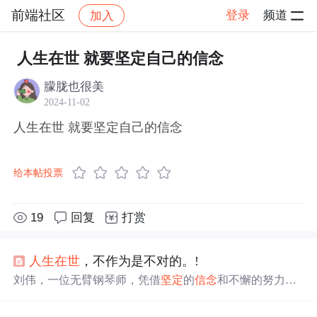
前端社区
登录
频道
加入
帖子详情
社区
前端社区
感慨
人生在世 就要坚定自己的信念
朦胧也很美
2024-11-02
人生在世 就要坚定自己的信念
给本帖投票
19
回复
打赏
人生在世
，不作为是不对的。!
刘伟，一位无臂钢琴师，凭借
坚定
的
信念
和不懈的努力，
从失去双臂的困境中崛起，用双脚在琴键上写下辉煌篇
章。他的励志故事激励着每一个面对困难与挑战的人，无