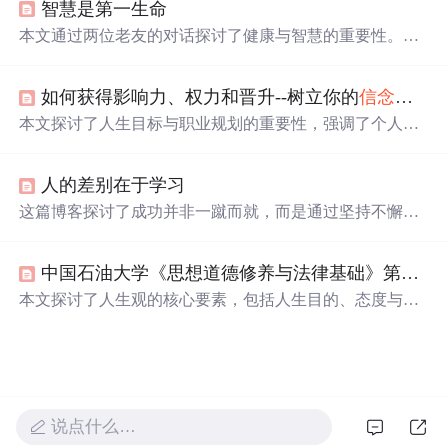
智慧是第一生命
论生活如何残酷，只要心中有梦，就有可能创造出属于自
己的奇迹。
本文通过两位老友的对话探讨了健康与智慧的重要性。文
中提到，虽然健康是生活的基础，但
坚定
的
信念
、奋斗的
目标和深刻的友谊同样不可或缺。真正的幸福不仅在于身
如何获得影响力、权力和晋升--树立你的
信念
与目
体健康，更在于每一天都过得有价值。
本文探讨了人生目标与职业规划的重要性，强调了个人应
该根据自己的天赋和兴趣来设定长远目标，并以此为导向
进行职业生涯规划。
人的差别在于学习
这篇博客探讨了成功并非一蹴而就，而是通过坚持不懈的
努力和学习实现的。引用了伟人和韩愈的名言强调勤奋的
重要性，指出只有
坚定
信念
、勇往直前的人才能到达胜利
中国石油大学《思想道德修养与法律基础》第一阶段在线作业
的终点。同时，文章倡导不断学习，认为书籍是知识和智
慧的源泉，对个人成长起着关键作用。世界读书日的提及
本文探讨了人生观的核心要素，包括人生目的、态度与价
进一步强调了阅读的价值。人生就是一个不断进步和学习
值，并强调了理想
信念
的重要性。同时，文章分析了个人
的过程，目标和奋斗是推动前行的动力，只有通过劳动和
与社会理想的关系及理想与现实之间的统一性。
勤奋，才能将梦想变为现实。
说点什么…