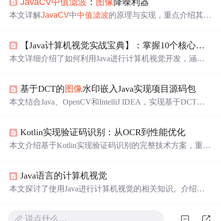
JavaCV
中值滤波
：
图像
降噪利器
本文详解
JavaCV
中
中值滤波
的原理与实现，重点介绍其在
去除椒盐噪声方面的优势及对边缘信息的良好保持能力。
涵盖滤波窗口机制、OpenCV Java接口调用方式、关键参
【Java计算机视觉实战宝典】：掌握10个核心示例
数ksize设置原则，并分析计算复杂度与典型应用场景，如
医学影像和文档扫描。
本文详细介绍了如何利用Java进行计算机视觉开发，涵盖O
penCV环境搭建、
图像
处理、特征提取、视频分析及项目
优化等核心内容。通过10个实用示例，帮助开发者
提升
CV
基于DCT的
图像
水印嵌入Java实现项目源码包
开发效率，并提供性能优化和最佳实践方案。
本文结合Java、OpenCV和IntelliJ IDEA，实现基于DCT的
图像
水印技术。介绍了DCT在
图像
处理的应用，阐述Java
实现
图像
水印嵌入的
方法
，还提及OpenCV库的使用、IDE
Kotlin实现验证码识别：从OCR到性能优化
A开发环境配置。同时探讨
图像
水印的版权保护、鲁棒性
及攻击防御，最后说明源码包结构和项目开发流程。
本文介绍基于Kotlin实现验证码识别的完整技术方案，重点
使用Tesseract OCR引擎（通过tess4j绑定），涵盖
图像
预处
理（二值化、降噪、字符分割）、协程并发处理、结果缓
Java语言的计算机视觉
存等性能优化手段，并探讨内存泄漏规避、PSM参数调
优、白名单配置等关键问题。同时提及CNN进阶方案及微
本文探讨了使用Java进行计算机视觉的相关知识。介绍了
服务部署中的监控指标，显著
提升
识别准确率与吞吐量。
计算机视觉基本概念、流程，阐述了Java在该领域的优势
及常用库，如OpenCV、BoofCV等。还讲解了边缘检测、
说点什么…
图像
分割等常用算法，并给出基于OpenCV的人脸检测和