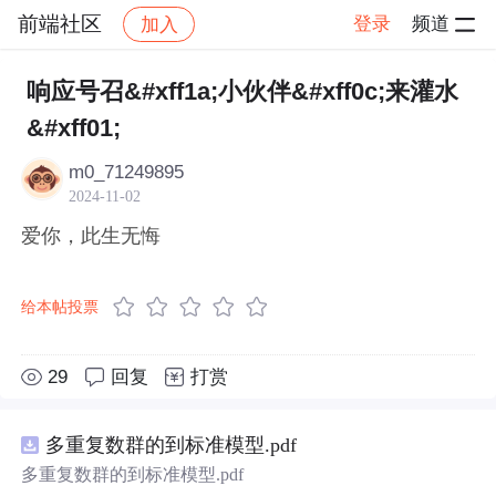
前端社区
登录
频道
加入
帖子详情
社区
前端社区
感慨
响应号召&#xff1a;小伙伴&#xff0c;来灌水
&#xff01;
m0_71249895
2024-11-02
爱你，此生无悔
给本帖投票
29
回复
打赏
多重复数群的到标准模型.pdf
多重复数群的到标准模型.pdf