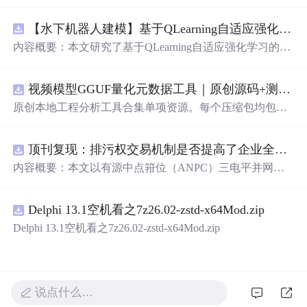
【水下机器人建模】基于QLearning自适应强化学习PID控制器在AUV中的应用研究（Matlab代码实现）
内容概要：本文研究了基于QLearning自适应强化学习的PI
D控制器在自主水下航行器（AUV）中的应用，通过Matla
b代码实现了对水下机器人的动力学建模与运动控制。重点
视频模型GGUF量化元数据工具｜原创源码+测试+离线报告
探讨了将强化学习算法QLearning与传统PID控制相结合的
方法，以提升AUV在复杂、时变及非线性水下环境中的自
原创本地工程分析工具合集单项资源。每个压缩包均包含
适应控制能力。文中系统分析了AUV的运动学与动力学特
完整 JavaScript/Node.js 源码、3 项自动化测试、可复现合
性，阐述了传统PID参数整定面临的挑战，并提出采用QLe
成示例、离线 HTML/JSON/SVG 报告、1080×720 真实运
arning算法在线动态优化PID控制器的比例、积分和微分参
顶刊复现：排污权交易机制是否提高了企业全要素生产率 -来自中国上市公司的证据（论文+数据）
行效果图、README、运行说明、功能清单、MIT License
数，从而实现对系统误差、响应速度、超调量等性能指标
及原创授权声明。Node.js 18+ 可直接运行，零第三方运行
内容概要：本文以有源中点箝位（ANPC）三电平并网逆
的综合优化。通过Matlab仿真实验验证了该复合控制策略
依赖，适合开发者进行工程预检、质量审查和交付复核。
变器为研究对象，提出并构建了一套融合双极性倍频脉宽
在轨迹跟踪精度、抗外部干扰能力和系统鲁棒性方面的显
调制（DPWMA）、正负序分离锁相控制与电网电压前馈
著优势，充分展示了强化学习在智能水下装备自主控制领
Delphi 13.1空机看之7z26.02-zstd-x64Mod.zip
的一体化高性能并网控制策略。通过深入分析ANPC三电
域的可行性和应用潜力。; 适合人群：具备自动控制理论基
平拓扑在开关损耗均衡、中点电位可控性及输出谐波低等
Delphi 13.1空机看之7z26.02-zstd-x64Mod.zip
础、强化学习基础知识及Matlab编程能力的研究生、科研
方面的结构优势，确立了其作为大功率高质量并网系统的
人员和自动化、海洋工程、机器人等相关领域的技术研发
硬件基础。在此基础上，DPWMA调制策略有效提升等效
人员。; 使用场景及目标：①用于水下机器人、无人潜航器
开关频率，显著降低输出电流电压的总谐波畸变率，优化
等智能移动装备的高精度运动控制系统设计与开发；②开
稳态电能质量；正负序分离锁相技术精准剥离电网电压中
说点什么…
展强化学习与经典控制理论融合创新的教学案例与科学研
的负序扰动分量，保障电网不平衡工况下的相位同步精度
究；③解决传统固定参数PID控制器在面对模型不确定性