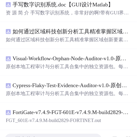
手写数字识别系统.doc【GUI设计Matlab】
资 源 简 介 手写数字识别系统，非常好的啊!带有GUI界
面，使用方便! 详 情 说 明 用这个手写数字识别系统，你可
以轻松地识别手写数字。这个系统不仅功能强大，而且还
如何通过区域科技创新分析工具精准掌握区域创新要素分布与产业链融合现状？.docx
带有直观的图形用户界面（GUI），非常容易使用。你只
需要将手写数字输入系统，它将立即给出准确的识别结
如何通过区域科技创新分析工具精准掌握区域创新要素分
果。这个系统可以在各种场景中使用，无论是学校、工作
布与产业链融合现状？
还是日常生活，都能为你提供快速和准确的识别服务。它
是一个非常方便和实用的工具，你一定会喜欢它的！
Visual-Workflow-Orphan-Node-Auditor-v1.0-原创源码与文档.zip
原创本地工程审计与分析工具合集中的独立资源包。每个
ZIP包含完整源码、3项自动化测试、可复现合成示例、离
线HTML、JSON与SVG报告、1080×720真实运行效果图、
Cypress-Flaky-Test-Evidence-Auditor-v1.0-原创源码与文档.zip
README、运行说明、功能清单、MIT License及原创与授
权声明。解压后进入project目录，执行npm test验证算法，
原创本地工程审计与分析工具合集中的独立资源包。每个
执行npm run report生成报告，也可通过本地静态服务器打
ZIP包含完整源码、3项自动化测试、可复现合成示例、离
开网页。运行时零第三方依赖，不包含热点产品或开源项
线HTML、JSON与SVG报告、1080×720真实运行效果图、
目源码、Logo、官方截图、论文、生产日志或其他受限素
FortiGate-v7.4.9-FGT-601E-v7.4.9.M-build2829-FORTINET.out
README、运行说明、功能清单、MIT License及原创与授
材。适合前端开发、AI应用工程、测试审计和课程实践。
权声明。解压后进入project目录，执行npm test验证算法，
FGT_601E-v7.4.9.M-build2829-FORTINET.out
执行npm run report生成报告，也可通过本地静态服务器打
开网页。运行时零第三方依赖，不包含热点产品或开源项